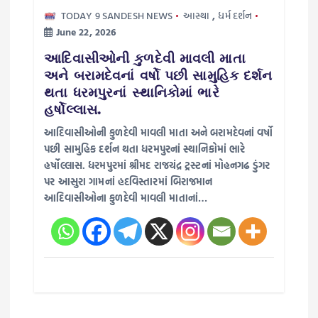
TODAY 9 SANDESH NEWS
આસ્થા
,
ધર્મ દર્શન
June 22, 2026
આદિવાસીઓની કુળદેવી માવલી માતા
અને બરામદેવનાં વર્ષો પછી સામુહિક દર્શન
થતા ધરમપુરનાં સ્થાનિકોમાં ભારે
હર્ષોલ્લાસ.
આદિવાસીઓની કુળદેવી માવલી માતા અને બરામદેવનાં વર્ષો
પછી સામુહિક દર્શન થતા ધરમપુરનાં સ્થાનિકોમાં ભારે
હર્ષોલ્લાસ. ધરમપુરમાં શ્રીમદ રાજચંદ્ર ટ્રસ્ટનાં મોહનગઢ ડુંગર
પર આસુરા ગામનાં હદવિસ્તારમાં બિરાજમાન
આદિવાસીઓના કુળદેવી માવલી માતાનાં…