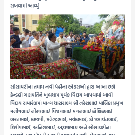
રાખવામાં આવ્યું
સોસાયટીના તમામ નવી પેઢીના છોકરાઓ દ્વારા આખા ઇકો
ફ્રેન્ડલી ગણપતિને ખૂબધામ પૂર્વક વિદાય આપવામાં આવી
વિદાય સમારંભમાં માન્ય ધારાસભ્ય શ્રી નરેશભાઈ પાલિકા પ્રમુખ
મનીષભાઈ નીરવભાઈ વિજયભાઈ મગનભાઈ કૌશિકભાઈ
ભરતભાઈ, કશ્યપી, મહેન્દ્રભાઈ, મયંકભાઇ, ડો જશવંતભાઈ,
દિલીપભાઈ, અનિલભાઈ, અરૂણભાઇ અને સોસાયટીના