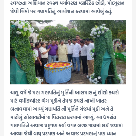
સ્વચ્છતા અભિયાન સ્વસ્થ પર્યાવરણ પ્લાસ્ટિક છોડો, પોલ્યુશન
જેવી થિમો પર ગણપતિનું આયોજન કરવામાં આવેલું હતું.
ચાલુ વર્ષે જે પણ ગણપતિનું મૂર્તિની આસપાસનું લીલો કચરો
માટે વર્મીકમ્પોસ્ટ બેગ મૂકીને તેમજ કચરો નાખી ખાતર
બનાવવામાં આવ્યું ગણપતિ ની મૂર્તિને ગંજમાં મૂકી અને તે
માટીનું સોસાયટીમાં જ વિતરણ કરવામાં આવ્યું. આ ઉપરાંત
ગણપતિને અવાજ પ્રદુષણ કર્યા વગર બળદગાડામાં લઈ જવામાં
આવ્યા જેથી વાયુ પ્રદુષણ અને અવાજ પ્રદૂષણનું પણ ધ્યાન