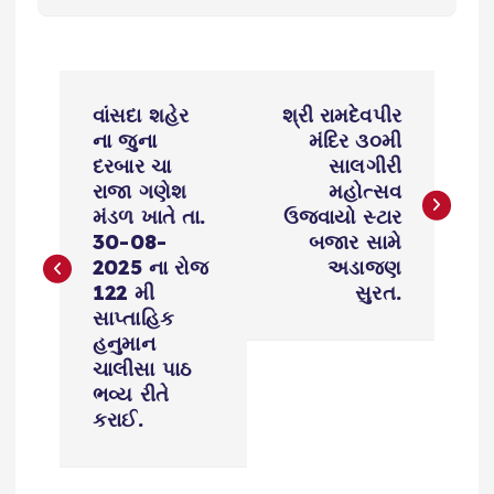
P
વાંસદા શહેર
શ્રી રામદેવપીર
o
ના જુના
મંદિર ૩૦મી
દરબાર ચા
સાલગીરી
s
રાજા ગણેશ
મહોત્સવ
મંડળ ખાતે તા.
ઉજવાયો સ્ટાર
30-08-
બજાર સામે
t
2025 ના રોજ
અડાજણ
122 મી
સુરત.
n
સાપ્તાહિક
હનુમાન
a
ચાલીસા પાઠ
ભવ્ય રીતે
v
કરાઈ.
i