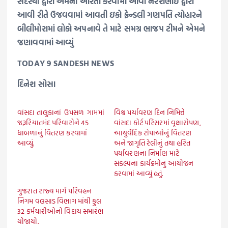
સદસ્યો દ્વારા એમની આરતી કરવામાં આવી નરેશભાઈ દ્વારા
આવી રીતે ઉજવવામાં આવતી ઇકો ફ્રેન્ડલી ગણપતિ ત્યોહારને
બીલીમોરામાં લોકો અપનાવે તે માટે સમગ્ર ભાજપ ટીમને એમને
જણાવવામાં આવ્યું
TODAY 9 SANDESH NEWS
દિનેશ સોસા
વાંસદા તાલુકાનાં ઉપસળ ગામમાં
વિશ્વ પર્યાવરણ દિન નિમિત્તે
જરૂરિયાતમંદ પરિવારોને 45
વાંસદા કોર્ટ પરિસરમાં વૃક્ષારોપણ,
ધાબળાનું વિતરણ કરવામાં
આયુર્વેદિક રોપાઓનું વિતરણ
આવ્યું.
અને જાગૃતિ રેલીનું તથા હરિત
પર્યાવરણના નિર્માણ માટે
સંકલ્પના કાર્યક્રમોનુ આયોજન
કરવામાં આવ્યું હતું.
ગુજરાત રાજ્ય માર્ગ પરિવહન
નિગમ વલસાડ વિભાગ માંથી કુલ
32 કર્મચારીઓનો વિદાય સમારંભ
યોજાયો.