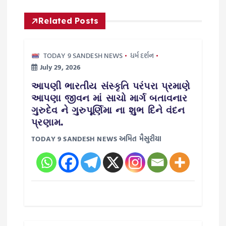
g
Related Posts
a
TODAY 9 SANDESH NEWS
ધર્મ દર્શન
t
July 29, 2026
i
આપણી ભારતીય સંસ્કૃતિ પરંપરા પ્રમાણે
આપણા જીવન માં સાચો માર્ગ બતાવનાર
o
ગુરુદેવ ને ગુરુપૂર્ણિમા ના શુભ દિને વંદન
પ્રણામ.
n
TODAY 9 SANDESH NEWS અમિત મૈસુરીયા