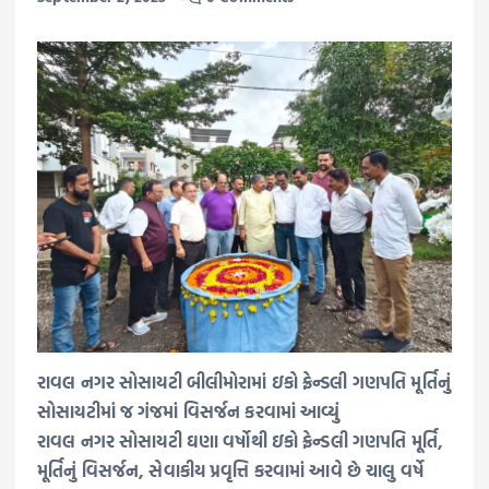
રાવલ નગર સોસાયટી બીલીમોરામાં ઇકો ફ્રેન્ડલી ગણપતિ મૂર્તિનું
સોસાયટીમાં જ ગંજમાં વિસર્જન કરવામાં આવ્યું
રાવલ નગર સોસાયટી ઘણા વર્ષોથી ઇકો ફ્રેન્ડલી ગણપતિ મૂર્તિ,
મૂર્તિનું વિસર્જન, સેવાકીય પ્રવૃત્તિ કરવામાં આવે છે ચાલુ વર્ષે