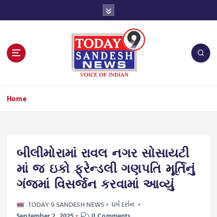
S
k
i
p
t
o
c
o
n
Home
t
e
n
t
બીલીમોરામાં રાવલ નગર સોસાયટી
માં જ ઇકો ફ્રેન્ડલી ગણપતિ મૂર્તિનું
ગંજમાં વિસર્જન કરવામાં આવ્યું
TODAY 9 SANDESH NEWS
ધર્મ દર્શન
September 2, 2025
0 Comments