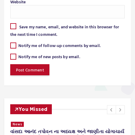
Website
Save my name, email, and website in this browser for
the next time I comment.
Notify me of follow-up comments by email.
Notify me of new posts by email.
You Missed
News
વાંસદા આનંદ તપોવન ના અધ્યક્ષ અને જાણીતા યોગાચાર્ય
ન