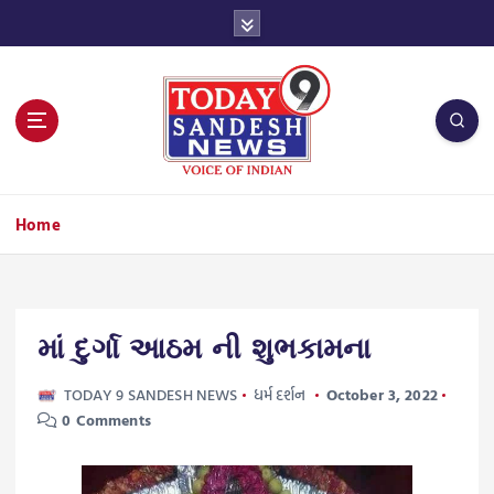
S
k
i
p
t
o
c
o
n
Home
t
e
n
t
માં દુર્ગા આઠમ ની શુભકામના
TODAY 9 SANDESH NEWS
ધર્મ દર્શન
October 3, 2022
0 Comments