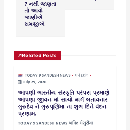
t
? નથી જાણતા
તો આવો
n
જાણીએ
સમજીએ
a
v
i
Related Posts
g
TODAY 9 SANDESH NEWS
ધર્મ દર્શન
July 29, 2026
a
આપણી ભારતીય સંસ્કૃતિ પરંપરા પ્રમાણે
t
આપણા જીવન માં સાચો માર્ગ બતાવનાર
ગુરુદેવ ને ગુરુપૂર્ણિમા ના શુભ દિને વંદન
i
પ્રણામ.
TODAY 9 SANDESH NEWS અમિત મૈસુરીયા
o