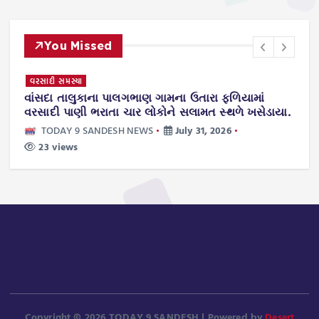
You Missed
વરસાદી સમસ્યા
સી
વાંસદા તાલુકાના પાલગભાણ ગામના ઉતારા ફળિયામાં
વ
વરસાદી પાણી ભરાતા ચાર લોકોને સલામત સ્થળે ખસેડાયા.
ડ
મ
TODAY 9 SANDESH NEWS
July 31, 2026
23 views
Copyright © 2026 TODAY 9 SANDESH | Powered by
Desert