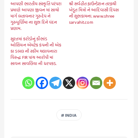
આપણી ભારતીય સંસ્કૃતિ પરંપરા
શ્રી સર્વહીત ફાઉન્ડેશન તરફથી
પ્રમાણે આપણા જીવન માં સાચો
ખેડૂત મિત્રો ને આદિવાસી દિવસ
માર્ગ બતાવનાર ગુરુદેવ ને
ની શુભકામના. www.shree
ગુરુપૂર્ણિમા ના શુભ દિને વંદન
sarvahit.com
પ્રણામ.
સુરતમાં કરોડોનું કૌભાંડ
ઓશિયન એમટેક કંપની ની એક
કા ડબલ ની સ્કીમ ચલાવનારા
વિરુદ્ધ FIR પાંચ આરોપી માં
સાવન સાવલિયા ની ધરપકડ.
INDIA