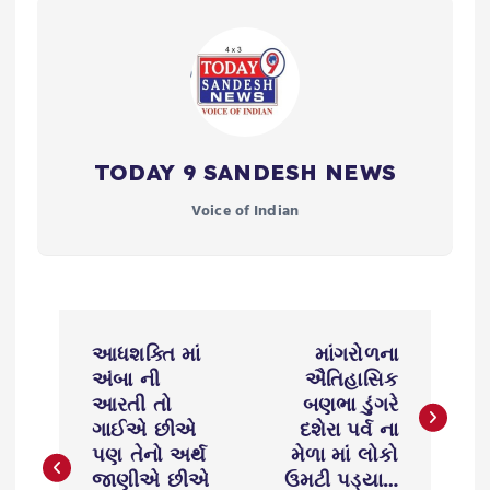
TODAY 9 SANDESH NEWS
Voice of Indian
P
આધશક્તિ માં
માંગરોળના
o
અંબા ની
ઐતિહાસિક
આરતી તો
બણભા ડુંગરે
s
ગાઈએ છીએ
દશેરા પર્વ ના
પણ તેનો અર્થ
મેળા માં લોકો
જાણીએ છીએ
ઉમટી પડ્યા…