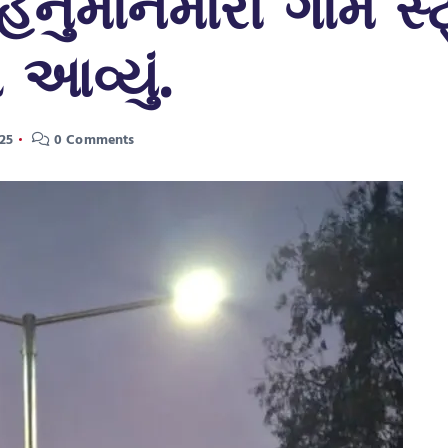
હનુમાનમારી ગામે સ્ટ
 આવ્યું.
25
0 Comments