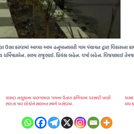
ા ઉભા કરવામાં આવ્યા આમ હનુમાનબારી ગામ પંચાયત દ્વારા વિકાસના કામો 
ંચ ધર્મિષ્ઠાબેન. સભ્ય રાજુભાઈ. પ્રિયંકા બહેન. વર્ષા બહેન. વિજયભાઈ તેમજ
વાંસદા તાલુકાના પાલગભાણ ગામના ઉતારા ફળિયામાં વરસાદી પાણી
વાંસદ
ભરાતા ચાર લોકોને સલામત સ્થળે ખસેડાયા.
બંધ ક