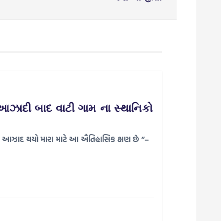
ં. આઝાદી બાદ વાટી ગામ ના સ્થાનિકો
થમાં આઝાદ થયો મારા માટે આ ઐતિહાસિક ક્ષણ છે “–