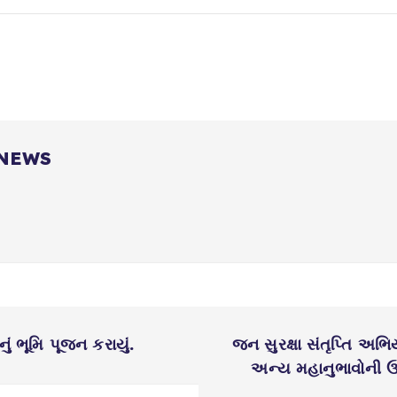
 NEWS
ું ભૂમિ પૂજન કરાયું.
જન સુરક્ષા સંતૃપ્તિ અભ
અન્ય મહાનુભાવોની ઉપ