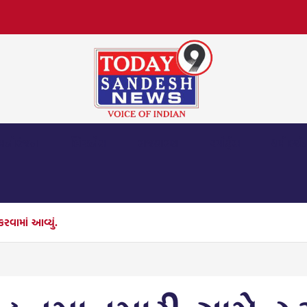
મનોરંજન
બિઝનેસ
રાજકારણ
સ્પોર્ટ્સ
ધર્મ દર્શ
કરવામાં આવ્યું.