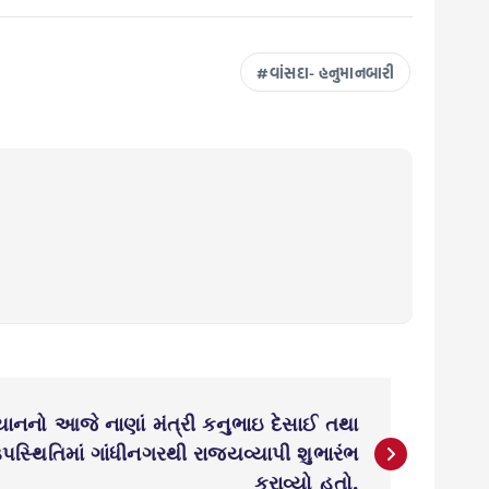
વાંસદા- હનુમાનબારી
િયાનનો આજે નાણાં મંત્રી કનુભાઇ દેસાઈ તથા
સ્થિતિમાં ગાંધીનગરથી રાજ્યવ્યાપી શુભારંભ
કરાવ્યો હતો.