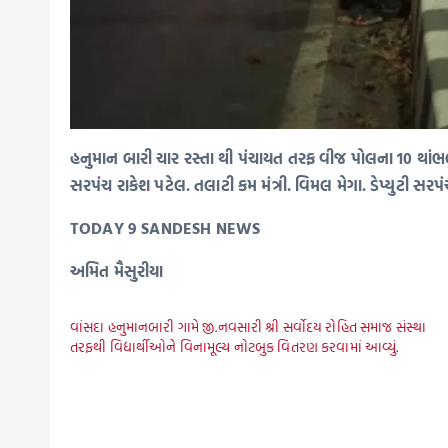
હનુમાન બારી ચાર રસ્તા થી પંચાયત તરફ વીજ પોલના 10 થાંભલ
સરપંચ રાકેશ પટેલ. તલાટી કમ મંત્રી. વિમલ મેગા. ડેપ્યુટી સરપ
TODAY 9 SANDESH NEWS
અમિત મૈસુરીયા
વાંસદા હનુમાનબારી ગામે જી.નવસારી શ્રી સર્વોદય રોહિત સમાજ સંસ્થા
તરફથી વિદ્યાર્થીઓને વિનામૂલ્ય નોટબુક વિતરણ કરવામાં આવ્યું.