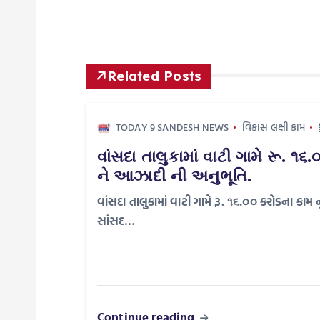
s
t
Related Posts
n
TODAY 9 SANDESH NEWS
વિકાસ લક્ષી કામ
a
વાંસદા તાલુકામાં વાટી ગામે રૂ. ૧
ને આઝાદી ની અનુભૂતિ.
v
વાંસદા તાલુકામાં વાટી ગામે રૂ. ૧૬.૦૦ કરોડના ક
i
સાંસદ…
g
a
Continue reading