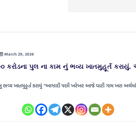
March 29, 2026
૬.૦૦ કરોડના પુલ ના કામ નું ભવ્ય ખાતમુહૂર્ત કરાયુ
ામ નુ ભવ્ય ખાતમુહૂર્ત કરાયું “આઝાદી પછી ખરેખર આજે વાટી ગામ ખરા અર્