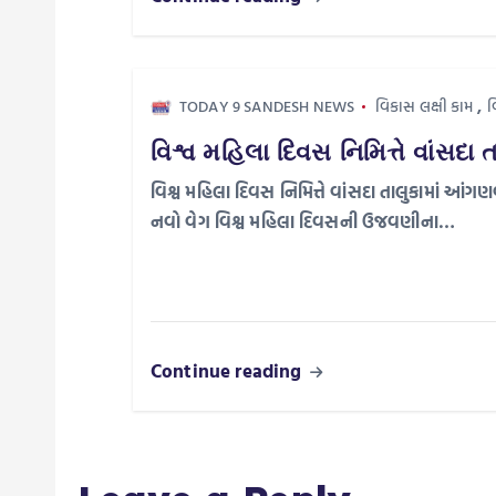
t
i
TODAY 9 SANDESH NEWS
વિકાસ લક્ષી કામ
,
વ
o
વિશ્વ મહિલા દિવસ નિમિત્તે વાંસદા ત
વિશ્વ મહિલા દિવસ નિમિત્તે વાંસદા તાલુકામાં આંગણવા
n
નવો વેગ વિશ્વ મહિલા દિવસની ઉજવણીના…
Continue reading