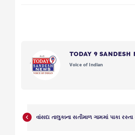
TODAY 9 SANDESH
Voice of Indian
P
વાંસદા તાલુકાના સતીમાળ ગામમાં પાકા રસ્તા ન
o