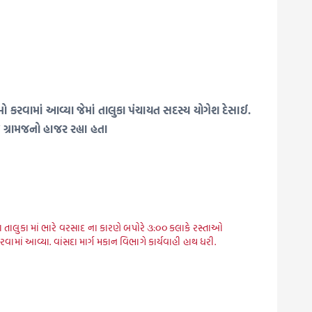
કરવામાં આવ્યા જેમાં તાલુકા પંચાયત સદસ્ય યોગેશ દેસાઈ.
 ગ્રામજનો હાજર રહ્યા હતા
ા તાલુકા માં ભારે વરસાદ ના કારણે બપોરે ૩:૦૦ કલાકે રસ્તાઓ
રવામાં આવ્યા. વાંસદા માર્ગ મકાન વિભાગે કાર્યવાહી હાથ ધરી.