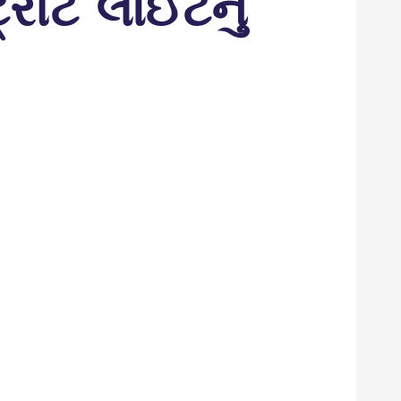
્રીટ લાઈટનું