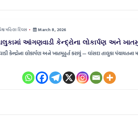
િશ્વ મહિલા દિવસ
March 8, 2026
ાલુકામાં આંગણવાડી કેન્દ્રોના લોકાર્પણ અને ખાતમુહૂ
ડી કેન્દ્રોના લોકાર્પણ અને ખાતમુહૂર્ત કરાયું — વાંસદા તાલુકા પંચાયતના મ