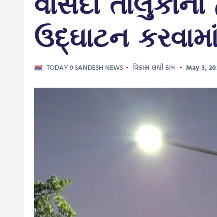
વાંસદા તાલુકાના 
ઉદ્ઘાટન કરવામાં
TODAY 9 SANDESH NEWS
વિકાસ લક્ષી કામ
May 3, 20