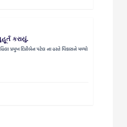
ર્ત કરાયું.
હિલા પ્રમુખ દિપ્તીબેન પટેલ ના હસ્તે વિકાસને મળ્યો