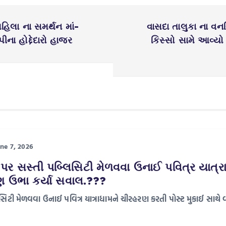
િલા ના સમર્થન માં-
વાસદા તાલુકા ના વનવ
ના હોદ્દેદારો હાજર
કિસ્સો સામે આવ્યો 
ne 7, 2026
પર સસ્તી પબ્લિસિટી મેળવવા ઉનાઈ પવિત્ર યાત્ર
ણ ઉભા કર્યા સવાલ.???
િટી મેળવવા ઉનાઈ પવિત્ર યાત્રાધામને ચીરહરણ કરતી પોસ્ટ મુકાઈ સાથે