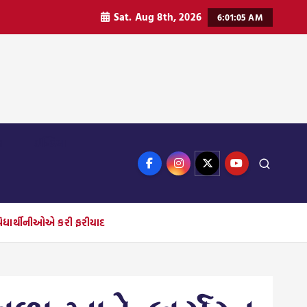
Sat. Aug 8th, 2026
6:01:07 AM
ન
ઈન્ડિયા
િદ્યાર્થીનીઓએ કરી ફરીયાદ