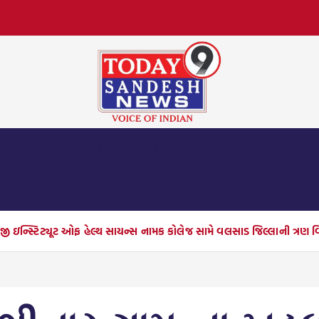
મનોરંજન
બિઝનેસ
રાજકારણ
સ્પોર્ટ્સ
ધર્મ દર્શ
ીજી ઇન્સ્ટિટ્યૂટ ઓફ હેલ્થ સાયન્સ નામક કોલેજ સામે વલસાડ જિલ્લાની ત્રણ વ