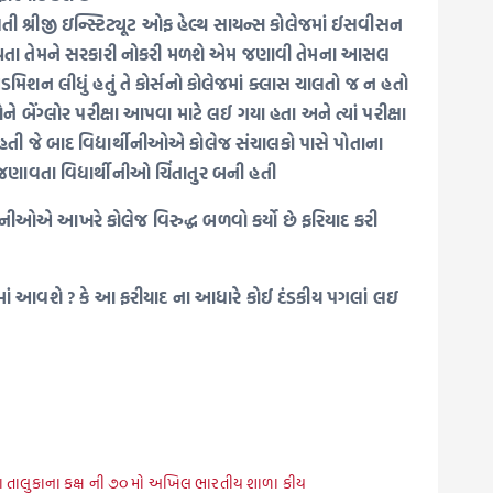
લતી શ્રીજી ઇન્સ્ટિટ્યૂટ ઓફ હેલ્થ સાયન્સ કોલેજમાં ઈસવીસન
ર્ણ થતા તેમને સરકારી નોકરી મળશે એમ જણાવી તેમના આસલ
મિશન લીધું હતું તે કોર્સનો કોલેજમાં ક્લાસ ચાલતો જ ન હતો
ને બેંગ્લોર પરીક્ષા આપવા માટે લઈ ગયા હતા અને ત્યાં પરીક્ષા
થઈ હતી જે બાદ વિદ્યાર્થીનીઓએ કોલેજ સંચાલકો પાસે પોતાના
જણાવતા વિદ્યાર્થીનીઓ ચિંતાતુર બની હતી
્થીનીઓએ આખરે કોલેજ વિરુદ્ધ બળવો કર્યો છે ફરિયાદ કરી
લેવામાં આવશે ? કે આ ફરીયાદ ના આધારે કોઈ દંડકીય પગલાં લઇ
ા તાલુકાના કક્ષ ની ૭૦ મો અખિલ ભારતીય શાળા કીય