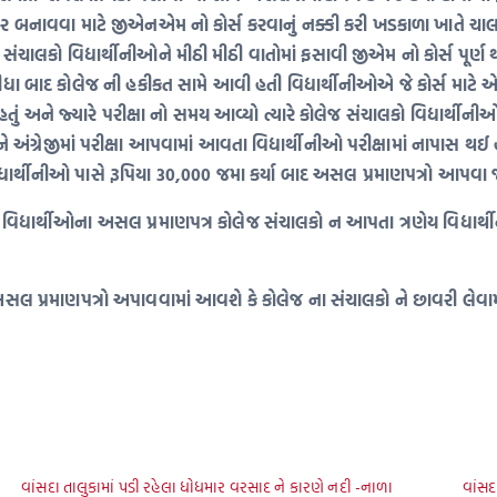
ેરિયર બનાવવા માટે જીએનએમ નો કોર્સ કરવાનું નક્કી કરી ખડકાળા ખાતે ચા
ચાલકો વિદ્યાર્થીનીઓને મીઠી મીઠી વાતોમાં ફસાવી જીએમ નો કોર્સ પૂ
ા બાદ કોલેજ ની હકીકત સામે આવી હતી વિદ્યાર્થીનીઓએ જે કોર્સ માટે એડ
તું અને જ્યારે પરીક્ષા નો સમય આવ્યો ત્યારે કોલેજ સંચાલકો વિદ્યાર્થીનીઓ
ઓ ને અંગ્રેજીમાં પરીક્ષા આપવામાં આવતા વિદ્યાર્થીનીઓ પરીક્ષામાં નાપાસ 
્યાર્થીનીઓ પાસે રૂપિયા 30,000 જમા કર્યા બાદ અસલ પ્રમાણપત્રો આપવા 
ેલ વિદ્યાર્થીઓના અસલ પ્રમાણપત્ર કોલેજ સંચાલકો ન આપતા ત્રણેય વિદ્યાર
થીનીઓના અસલ પ્રમાણપત્રો અપાવવામાં આવશે કે કોલેજ ના સંચાલકો ને છાવરી 
વાંસદા તાલુકામાં પડી રહેલા ધોધમાર વરસાદ ને કારણે નદી -નાળા
વાંસદ