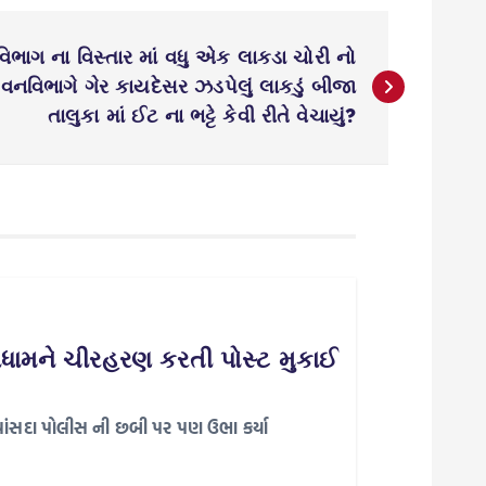
િભાગ ના વિસ્તાર માં વધુ એક લાકડા ચોરી નો
વનવિભાગે ગેર કાયદેસર ઝડપેલું લાકડું બીજા
તાલુકા માં ઈટ ના ભટ્ટે કેવી રીતે વેચાયું?
ાધામને ચીરહરણ કરતી પોસ્ટ મુકાઈ
 વાંસદા પોલીસ ની છબી પર પણ ઉભા કર્યા