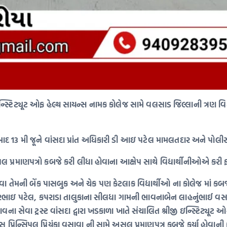
 ઇન્સ્ટિટ્યૂટ ઓફ હેલ્થ સાયન્સ નામક કોલેજ સામે વલસાડ જિલ્લાની ત્રણ 
 મી જૂને વાંસદા પ્રાંત અધિકારી ડી આઇ પટેલ મામલતદાર અને પોલીસ મ
લ પ્રમાણપત્રો કબજે કરી લીધા હોવાના આક્ષેપ સાથે વિદ્યાર્થીનીઓએ કરી ફર
પાડવા તેમની બેંક પાસબુક અને ચેક પણ કેટલાક વિદ્યાર્થીઓ ના કોલેજ માં કબ
ભાઇ પટેલ, કપરાડા તાલુકાના સીલધા ગામની ભાવનાબેન લાહનુંભાઈ વસાવ
સેવા ટ્રસ્ટ વાંસદા દ્વારા ખડકાળા ખાતે સંચાલિત શ્રીજી ઇન્સ્ટિટ્યૂટ ઓફ હ
 પ્રિન્સિપલ પ્રિયંકા વસાવા ની સામે અસલ પ્રમાણપત્ર કબજે કર્યા હોવાની 