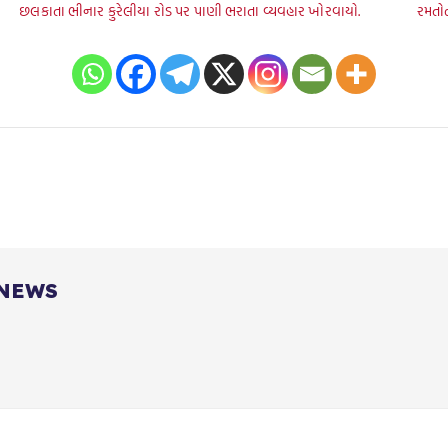
છલકાતા ભીનાર કુરેલીયા રોડ પર પાણી ભરાતા વ્યવહાર ખોરવાયો.
રમતોત
 NEWS