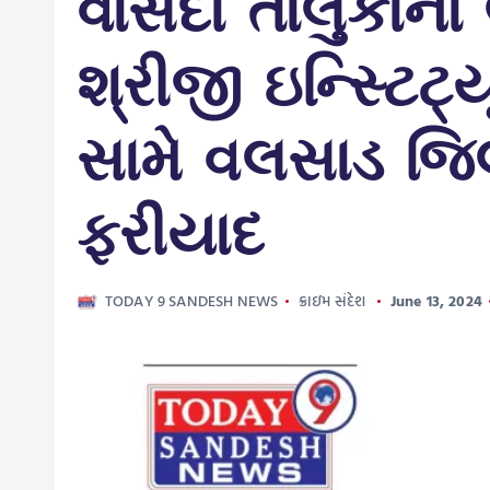
વાંસદા તાલુકાના
શ્રીજી ઇન્સ્ટિ
સામે વલસાડ જિલ
ફરીયાદ
TODAY 9 SANDESH NEWS
ક્રાઇમ સંદેશ
June 13, 2024