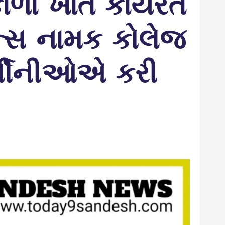
ળા ખાતે કાર્યરત
યન્સ નામક કોલેજ
ર્થીનીઓએ કરી