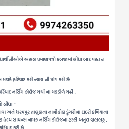
વિદ્યાર્થીનીઓએ અસલ પ્રમાણપત્રો કબજામાં લીધા બાદ પરત ન
થકે ફરિયાદ કરી ન્યાય ની માંગ કરી છે
િયાદ નર્સિંગ કોલેજ ચર્ચા ના ચકડોળે ચઢી .
જે લીધા ”
ા અને ધરમપુર તાલુકાના નાનીઢોલ ડુંગરીના દાદરી ફળિયાના
ેલ્થ સાયન્સ નામક નર્સિંગ કોલેજના ટ્રસ્ટી અતુલ બ્રહ્મભટ્ટ ,
ફરિયાદ કરી છે