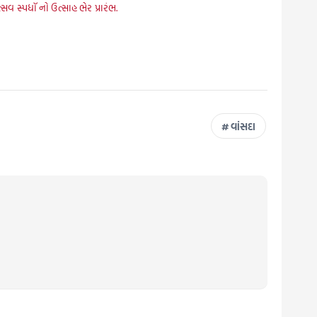
્સવ સ્પધૉ નો ઉત્સાહ ભેર પ્રારંભ.
વાંસદા