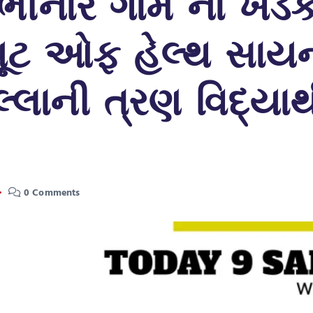
 ભીનાર ગામ ના ખડકા
ટ્યૂટ ઓફ હેલ્થ સા
્લાની ત્રણ વિદ્યા
0 Comments