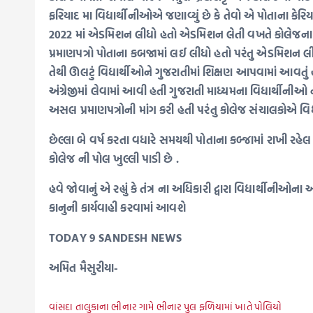
ફરિયાદ મા વિદ્યાર્થીનીઓએ જણાવ્યું છે કે તેવો એ પોતાના ક
2022 માં એડમિશન લીધો હતો એડમિશન લેતી વખતે કોલેજના સં
પ્રમાણપત્રો પોતાના કબજામાં લઈ લીધો હતો પરંતુ એડમિશન લીધ
તેથી ઊલટું વિદ્યાર્થીઓને ગુજરાતીમાં શિક્ષણ આપવામાં આવતું હ
અંગ્રેજીમાં લેવામાં આવી હતી ગુજરાતી માધ્યમના વિદ્યાર્થીની
અસલ પ્રમાણપત્રોની માંગ કરી હતી પરંતુ કોલેજ સંચાલકોએ વિદ
છેલ્લા બે વર્ષ કરતા વધારે સમયથી પોતાના કબ્જામાં રાખી રહ
કોલેજ ની પોલ ખુલ્લી પાડી છે .
હવે જોવાનું એ રહ્યું કે તંત્ર ના અધિકારી દ્વારા વિદ્યાર્
કાનુની કાર્યવાહી કરવામાં આવશે
TODAY 9 SANDESH NEWS
અમિત મૈસુરીયા-
વાંસદા તાલુકાના ભીનાર ગામે ભીનાર પુલ ફળિયામાં ખાતે પોલિયો