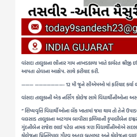
વાંસદા તાલુકાના ભીનાર ગામ નાખડકાળા ખાતે કાર્યરત શ્રીજી
આપતા હોવાના આક્ષેપ. સાથે ફરીયાદ કરી.
——— ———————- 12 મી જૂને સીએમઓ માં ફરિયાદ કર્યા બાદ 13
વાંસદા તાલુકાની એક નર્સિંગ કોલેજ સામે વિદ્યાર્થીનીઓના અસ
” શિષ્યવૃત્તિ વિદ્યાર્થીઓના બેંક ખાતામાં જમા થાય તો તેને ઉ
વલસાડ તાલુકાના અટગામ બાવીસા ફળિયાની કૃપાલીબેન ઇશ્વર
ગુંદનીબેન રાજેશ ભાઈ પટેલ નામક ત્રણ વિદ્યાર્થીનીઓએ સદભાવના 
કોલેજના પ્રિન્સિપાલ ગૌરવ અતુલ બ્રહ્મભટ્ટ અને કોલેજના વાઇસ