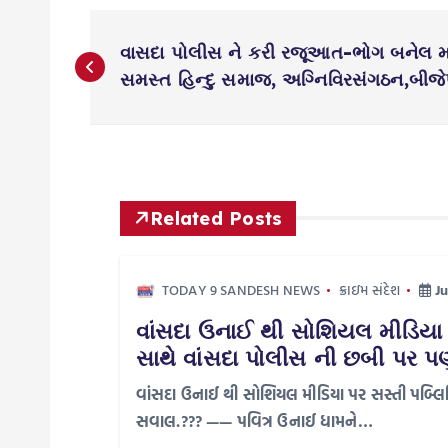
P
વાસદા પોલીસ ને કરી રજૂઆત-ભોગ બનેલ મહ
o
સમસ્ત હિન્દુ સમાજ, અગ્નિવિરસંગઠન,બીજેપી
s
t
Related Posts
n
TODAY 9 SANDESH NEWS
ક્રાઇમ સંદેશ
Ju
a
વાંસદા ઉનાઈ થી સોશિયલ મીડિયા 
સાથે વાંસદા પોલીસ ની છબી પર પ
v
વાંસદા ઉનાઈ થી સોશિયલ મીડિયા પર સસ્તી પબ્લિસ
i
સવાલ.??? —— પવિત્ર ઉનાઈ ધામને…