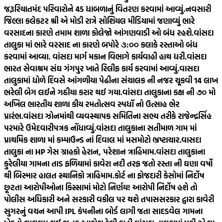
જરૂરિયાતમંદ પરિવારોને 45 ધાબળાનું વિતરણ કરવામાં આવ્યું.
નવસારી
જિલ્લા કલેકટર શ્રી એ મોડી રાત્રે સોશિયલ મીડિયામાં જણાવ્યું ભારે
વરસાદના કારણે તમામ શાળા કોલેજો આંગણવાડી ઓ બંધ રહશે.
વાંસદા
તાલુકા માં ભારે વરસાદ ના કારણે બપોરે ૩:૦૦ કલાકે રસ્તાઓ બંધ
કરવામાં આવ્યા. વાંસદા માર્ગ મકાન વિભાગે કાર્યવાહી હાથ ધરી.
વાંસદા
ભારત સેવાશ્રમ સંઘ ગંગપુર ખાતે રિલીફ કાર્ય કરવામાં આવ્યું.
વાસદા
તાલુકામાં ધોળે દિવસે આંગળીયા પેઢીના સંચાલક ની નજર ચૂકવી 14 લાખ
ભરેલી બેગ લઈને ગઠીયા કરાર થઈ ગયા.
વાંસદા તાલુકાના કક્ષ ની ૭૦ મો
અખિલ ભારતીય શાળા કીય રમતોત્સવ સ્પધૉ નો ઉત્સાહ ભેર
પ્રારંભ.
વાંસદા ઝોનમાંથી વ્યવસ્થાપક સમિતિના સભ્ય તરીકે રાજેન્દ્રસિંહ
પરમારે ઉમેદવારીપત્રક નોંધાવ્યું.
વાંસદા તાલુકાના સતીમાળ ગામ માં
પ્રાથમિક શાળા માં કમ્પાઉન્ડ નાં દિવાલ માં મસમોટો ભ્રષ્ટાચાર.
વાસદા
તાલુકા ના HP ગેસ ગ્રાહકો હેરાન, પરેશાન ત્રાહિમામ.
વાંસદા તાલુકાના
કુરેલીયા ગામના તાડ ફળિયામાં કાવેરા નદી તરફ જતો રસ્તા ની ઘણા વર્ષો
થી બિસ્માર હાલત સ્થાનિકો ત્રાહિમામ.
કોર્ટ ના ફોજદારી કેસોમાં નિર્દોષ
છૂટતા આરોપીઓના કિસ્સામાં મોટો નિર્ણય! આરોપી નિર્દોષ હશે તો
પોલીસ અધિકારી અને સરકારી વકીલ પર થશે તપાસ
સરકાર દ્વારા કાવેરી
સુગરનું વચન આપી IPL કંપનીના બોર્ડ લાગી જતા સાદડવેલ ગામના