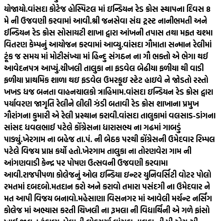
યોજાયો.
વાંસદા કોટેજ હોસ્પિટલ માં ઇન્ડિયન રેડ ક્રોસ સ્થાપના દિવસ 8
મે ની ઉજવણી કરવામાં આવી.
શ્રી જનસેવા સંઘ ટ્રસ્ટ નાનીભમતી અને
ઈન્ડિયન રેડ ક્રોસ સોસાયટી શાખા દ્વારા આંખની તપાસ તથા મફત ચશ્મા
વિતરણ કેમ્પનું આયોજન કરવામાં આવ્યુ.
વાંસદા ગૌમાતા સન્માન રેલીમાં
ટૂંક જ સમય માં મોટીસંખ્યા માં હિન્દુ સંગઠન ના ગૌ ભક્તો એ ભેગા થઈ
આવેદનપત્ર આપ્યું.
ચીખલી તાલુકા ના ફડવેલ બેઢીયા ફળીયા થી વાડી
ફળીયા પ્રાથમિક શાળા થઇ ફડવેલ ઉમરકૂઇ સ્ટેટ હાઇવે ને જોડતો રસ્તો
ખખડ ધજ બનતા વાહનચાલકો ત્રાહિમામ.
વાંસદા ઇન્ડિયન રેડ ક્રોસ દ્વારા
પર્યાવરણ જાગૃતિ રેલીને લીલી ઝંડી બતાવી રેડ ક્રોસ શાખાના પ્રમુખ
ગૌરાંગના કુમારી એ રેલી પ્રસ્થાન કરાવી.
વાંસદા તાલુકામાં વલસાડ-ડાંગના
સાંસદ ધવલભાઈ પટેલે કોંગ્રેસના ધારાસભ્ય ના ગઢમાં ગાબડું
પાડ્યું.
ખેરગામ ના બહેજ તા.પં. ની બેઠક પરથી કોંગ્રેસની ઉમેદવાર રિમ્પલ
પટેલે વિજય પ્રાપ્ત કર્યો હતો.
ખેરગામ તાલુકા ના તોરણવેરા ગામ ની
આંગણવાડી કેન્દ્ર પર પોષણ ઉત્સવની ઉજવણી કરવામા
આવી.
રાજપીપળા કોલેજનું ઓલ ઇન્ડિયા ઇન્ટર યુનિવર્સિટી વોટર પોલો
રમતમાં દબદબો.
મતદાન કરો અને કરાવો તમારા પસંદગી ના ઉમેદવાર ને
મત આપી વિજય બનાવો.
મહેસાણા વિસનગર માં આવેલી મર્ચન્ટ નર્સિંગ
કોલેજ માં અભ્યાસ કરતી ચિખલી ના રૂમલા ની વિદ્યાર્થિની એ ગળે ફાંસો