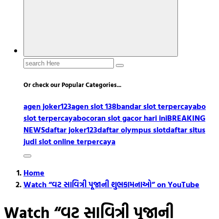
Search
for:
Or check our Popular Categories...
agen joker123
agen slot 138
bandar slot terpercaya
bo
slot terpercaya
bocoran slot gacor hari ini
BREAKING
NEWS
daftar joker123
daftar olympus slot
daftar situs
judi slot online terpercaya
Home
Watch “વટ સાવિત્રી પૂજાની શુભકામનાઓ” on YouTube
Watch “વટ સાવિત્રી પૂજાની