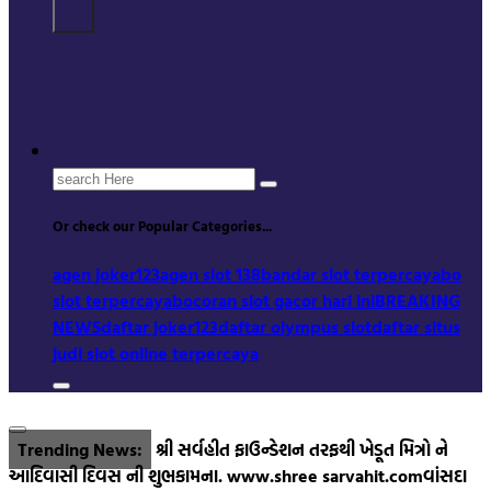
Search
for:
Or check our Popular Categories...
agen joker123
agen slot 138
bandar slot terpercaya
bo
slot terpercaya
bocoran slot gacor hari ini
BREAKING
NEWS
daftar joker123
daftar olympus slot
daftar situs
judi slot online terpercaya
Trending News:
શ્રી સર્વહીત ફાઉન્ડેશન તરફથી ખેડૂત મિત્રો ને
આદિવાસી દિવસ ની શુભકામના. www.shree sarvahit.com
વાંસદા