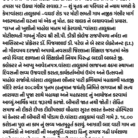
તપાસ પર ઉઠ્યા ગંભીર સવાલ.? — શું મૃતક ના પરિવાર ને ન્યાય મળશે કે
કેમ?
વાંસદા તાલુકામાં –વઘઈ રોડ પર મોટી ભમતી ગામ નજીક ગંભીર માર્ગ
અકસ્માતની ઘટના માં એક નુ મોત. કાર ચાલક ને બચાવવાનો પ્રયાસ.
“લગ્ન નો ખુશીનો માહોલ માતમ માં ફેરવાયો.”
વાંસદા તાલુકાના
મોટીભમતી ગામનું ગૌરવ શ્રી સી.પી. ડીગ્રી કોલેજ રાજપીપળા નર્મદા ના
આસિસ્ટન્ટ પ્રોફેસર ડૉ. વિજયભાઈ ડી. પટેલ ને બે સ્ટાર લેફ્ટેનન્ટ (Lt.)
નો ગૌરવમય દરજ્જો અપાયો.
નવસારી જિલ્લાના શિક્ષણ જગતમાં એક
નવો વિવાદ શાળાના બે શિક્ષકોની નિયમ વિરુદ્ધ બદલી બાબતે જી.
કલેક્ટર ને આપ્યુ આવેદનપત્ર.
વાંસદા તાલુકામાં ભાજપના 46મા સ્થાપના
દિવસની ભવ્ય ઉજવણી કરાતા,કાર્યકર્તાઓમાં ઉમંગ અને ઉત્સવનો
માહોલ સર્જાયો.
વાંસદા તાલુકાના ભીનાર પાટી ફળિયામાં મહાકાળી માતાજી
મંદિરે સવંત ‌‌૨૦૮૨ચૈત્ર‌ પુનમ (હનુમાન જયંતી) નિમિત્તે ભગવાન શ્રી સત્ય
નારાયણ ની પૂજા સાથે મહાયજ્ઞ અને મહાપ્રસાદ નું આયોજન કરવામાં
આવ્યું.
આર્થિક મદદ જરૂરથી કરજો. બીમારી જાત નથી જોતી ! રોહિત
સમાજ નો દીકરો દીપક દીલીપભાઇ ચૌહાણ સુરત ભારત કેન્સર હોસ્પિટલ
માં કેન્સર ની બીમારી થી પીડાય છે.
વાંસદા તાલુકામાં વાટી ગામે રૂ. ૧૬.૦૦
કરોડના પુલ ના કામ નું ભવ્ય ખાતમુહૂર્ત કરાયું. આઝાદી બાદ વાટી ગામ ના
સ્થાનિકો ને આઝાદી ની અનુભૂતિ.
વાસદા હિન્દુ સમાજ ગઢી ધર્મશાળા