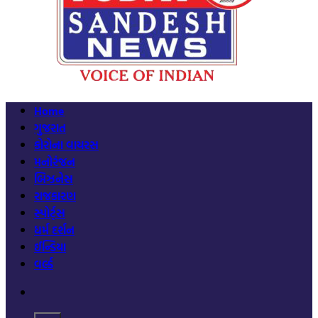
Home
ગુજરાત
કોરોના વાયરસ
મનોરંજન
બિઝનેસ
રાજકારણ
સ્પોર્ટ્સ
ધર્મ દર્શન
ઈન્ડિયા
વર્લ્ડ