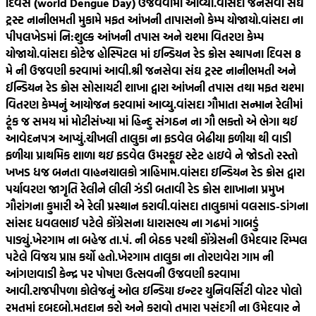
દિવસ (world Dengue Day) ઉજવવામાં આવ્યો.
વાંસદા જનસેવા સંઘ
ટ્રસ્ટ નાનીભમતી મુકામે મફત આંખની તાપાસનો કેમ્પ યોજાયો.
વાંસદા ના
પીપલખેડમાં નિ:શુલ્ક આંખની તપાસ અને ચશ્મા વિતરણ કેમ્પ
યોજાયો.
વાંસદા કોટેજ હોસ્પિટલ માં ઇન્ડિયન રેડ ક્રોસ સ્થાપના દિવસ 8
મે ની ઉજવણી કરવામાં આવી.
શ્રી જનસેવા સંઘ ટ્રસ્ટ નાનીભમતી અને
ઈન્ડિયન રેડ ક્રોસ સોસાયટી શાખા દ્વારા આંખની તપાસ તથા મફત ચશ્મા
વિતરણ કેમ્પનું આયોજન કરવામાં આવ્યુ.
વાંસદા ગૌમાતા સન્માન રેલીમાં
ટૂંક જ સમય માં મોટીસંખ્યા માં હિન્દુ સંગઠન ના ગૌ ભક્તો એ ભેગા થઈ
આવેદનપત્ર આપ્યું.
ચીખલી તાલુકા ના ફડવેલ બેઢીયા ફળીયા થી વાડી
ફળીયા પ્રાથમિક શાળા થઇ ફડવેલ ઉમરકૂઇ સ્ટેટ હાઇવે ને જોડતો રસ્તો
ખખડ ધજ બનતા વાહનચાલકો ત્રાહિમામ.
વાંસદા ઇન્ડિયન રેડ ક્રોસ દ્વારા
પર્યાવરણ જાગૃતિ રેલીને લીલી ઝંડી બતાવી રેડ ક્રોસ શાખાના પ્રમુખ
ગૌરાંગના કુમારી એ રેલી પ્રસ્થાન કરાવી.
વાંસદા તાલુકામાં વલસાડ-ડાંગના
સાંસદ ધવલભાઈ પટેલે કોંગ્રેસના ધારાસભ્ય ના ગઢમાં ગાબડું
પાડ્યું.
ખેરગામ ના બહેજ તા.પં. ની બેઠક પરથી કોંગ્રેસની ઉમેદવાર રિમ્પલ
પટેલે વિજય પ્રાપ્ત કર્યો હતો.
ખેરગામ તાલુકા ના તોરણવેરા ગામ ની
આંગણવાડી કેન્દ્ર પર પોષણ ઉત્સવની ઉજવણી કરવામા
આવી.
રાજપીપળા કોલેજનું ઓલ ઇન્ડિયા ઇન્ટર યુનિવર્સિટી વોટર પોલો
રમતમાં દબદબો.
મતદાન કરો અને કરાવો તમારા પસંદગી ના ઉમેદવાર ને