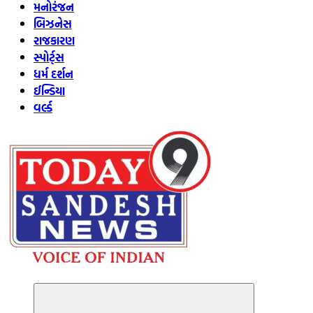
મનોરંજન
બિઝનેસ
રાજકારણ
સ્પોર્ટ્સ
ધર્મ દર્શન
ઈન્ડિયા
વર્લ્ડ