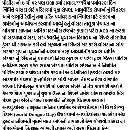
પોલીસ ની છબી પર પણ ઉભા કર્યા સવાલ.???
વિશ્વ પર્યાવરણ દિન
નિમિત્તે વાંસદા કોર્ટ પરિસરમાં વૃક્ષારોપણ, આયુર્વેદિક રોપાઓનું વિતરણ
અને જાગૃતિ રેલીનું તથા હરિત પર્યાવરણના નિર્માણ માટે સંકલ્પના
કાર્યક્રમોનુ આયોજન કરવામાં આવ્યું હતું.
વાંસદા તાલુકા પંચાયત ના
બાંધકામ શાખાના અધિક મદદનીશ ઈજનેર કૃણાલ પટેલ ACB ના છટકા
માં ઝડપાયા.
વાંસદા, સરા-કેવડીનું યુવા ધન હિમાલય ના શિખરે તોરણીયા
ડુંગર થી શરૂઆત કરી હવે સફળતા ના શિખરો સર કરશે.
વાંસદાના સાંઇ
સરકાર ગૃપ ના યુવાનોનો ચારધામ તરફ આધ્યાત્મિક પ્રવાસ ધાર્મિક
સંસ્કાર નું સિંચન નું પ્રમાણ.
ડો.નિરવ ભુલાભાઇ પટેલ દ્વારા જિલ્લા પોલિસ
અધિક્ષક રાહુલ પટેલ સમક્ષ ખેરગામ પોલિસ સ્ટેશન ખાતે નિયમિત
પોલિસ દરબાર યોજવા માંગ કરવામાં આવી.
ચીખલી ફડવેલ હાઇવે પર
સાદકપોર પંથકમાં ટ્રાન્ફોર્મેરો પર ઝાંડી ઝાખરા તેમજ નમેલા વીજપોલ
જોખમી. પ્રિમોન્સૂન કામગીરી માં આળસ ખંખેરી ને તંત્ર કામગીરી કરશે કે
કેમ ?
દક્ષિણ ગુજરાતનું યુથ માઉન્ટ ના શિખરે નર્મદા.
વાંસદા ભ્રમદેવ મિત્ર
મંડળ દ્વારા અંબે નગરના બાળકોને નોટબુક વિતરણ કરવામાં
આવ્યું.
વાંસદા તાલુકાના ભીનાર પ્રાથમિક આરોગ્ય કેન્દ્રમાં પી વિશ્વ ડેન્ગ્યુ
દિવસ (world Dengue Day) ઉજવવામાં આવ્યો.
વાંસદા જનસેવા સંઘ
ટ્રસ્ટ નાનીભમતી મુકામે મફત આંખની તાપાસનો કેમ્પ યોજાયો.
વાંસદા ના
પીપલખેડમાં નિ:શુલ્ક આંખની તપાસ અને ચશ્મા વિતરણ કેમ્પ