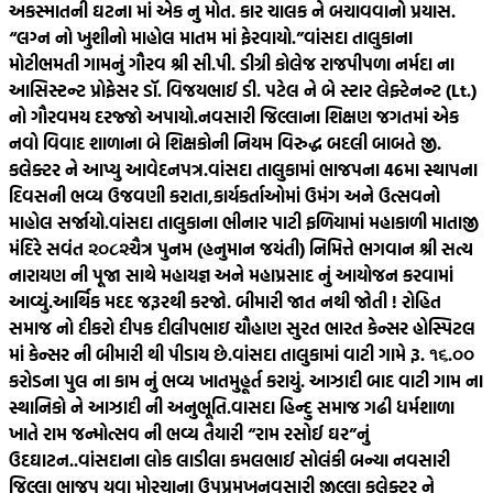
અકસ્માતની ઘટના માં એક નુ મોત. કાર ચાલક ને બચાવવાનો પ્રયાસ.
“લગ્ન નો ખુશીનો માહોલ માતમ માં ફેરવાયો.”
વાંસદા તાલુકાના
મોટીભમતી ગામનું ગૌરવ શ્રી સી.પી. ડીગ્રી કોલેજ રાજપીપળા નર્મદા ના
આસિસ્ટન્ટ પ્રોફેસર ડૉ. વિજયભાઈ ડી. પટેલ ને બે સ્ટાર લેફ્ટેનન્ટ (Lt.)
નો ગૌરવમય દરજ્જો અપાયો.
નવસારી જિલ્લાના શિક્ષણ જગતમાં એક
નવો વિવાદ શાળાના બે શિક્ષકોની નિયમ વિરુદ્ધ બદલી બાબતે જી.
કલેક્ટર ને આપ્યુ આવેદનપત્ર.
વાંસદા તાલુકામાં ભાજપના 46મા સ્થાપના
દિવસની ભવ્ય ઉજવણી કરાતા,કાર્યકર્તાઓમાં ઉમંગ અને ઉત્સવનો
માહોલ સર્જાયો.
વાંસદા તાલુકાના ભીનાર પાટી ફળિયામાં મહાકાળી માતાજી
મંદિરે સવંત ‌‌૨૦૮૨ચૈત્ર‌ પુનમ (હનુમાન જયંતી) નિમિત્તે ભગવાન શ્રી સત્ય
નારાયણ ની પૂજા સાથે મહાયજ્ઞ અને મહાપ્રસાદ નું આયોજન કરવામાં
આવ્યું.
આર્થિક મદદ જરૂરથી કરજો. બીમારી જાત નથી જોતી ! રોહિત
સમાજ નો દીકરો દીપક દીલીપભાઇ ચૌહાણ સુરત ભારત કેન્સર હોસ્પિટલ
માં કેન્સર ની બીમારી થી પીડાય છે.
વાંસદા તાલુકામાં વાટી ગામે રૂ. ૧૬.૦૦
કરોડના પુલ ના કામ નું ભવ્ય ખાતમુહૂર્ત કરાયું. આઝાદી બાદ વાટી ગામ ના
સ્થાનિકો ને આઝાદી ની અનુભૂતિ.
વાસદા હિન્દુ સમાજ ગઢી ધર્મશાળા
ખાતે રામ જન્મોત્સવ ની ભવ્ય તૈયારી “રામ રસોઈ ઘર”નું
ઉદઘાટન..
વાંસદાના લોક લાડીલા કમલભાઈ સોલંકી બન્યા નવસારી
જિલ્લા ભાજપ યુવા મોરચાના ઉપપ્રમુખ
નવસારી જીલ્લા કલેક્ટર ને