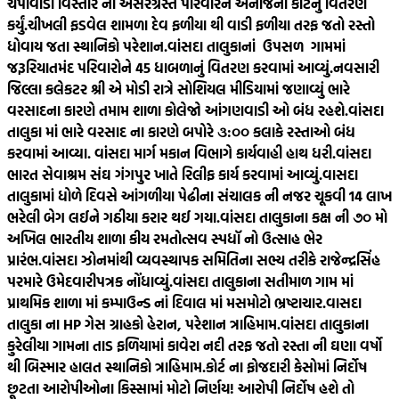
ચંપાવાડી વિસ્તાર ના અસરગ્રસ્ત પરિવારને અનાજની કીટનું વિતરણ
કર્યું.
ચીખલી ફડવેલ શામળા દેવ ફળીયા થી વાડી ફળીયા તરફ જતો રસ્તો
ધોવાય જતા સ્થાનિકો પરેશાન.
વાંસદા તાલુકાનાં ઉપસળ ગામમાં
જરૂરિયાતમંદ પરિવારોને 45 ધાબળાનું વિતરણ કરવામાં આવ્યું.
નવસારી
જિલ્લા કલેકટર શ્રી એ મોડી રાત્રે સોશિયલ મીડિયામાં જણાવ્યું ભારે
વરસાદના કારણે તમામ શાળા કોલેજો આંગણવાડી ઓ બંધ રહશે.
વાંસદા
તાલુકા માં ભારે વરસાદ ના કારણે બપોરે ૩:૦૦ કલાકે રસ્તાઓ બંધ
કરવામાં આવ્યા. વાંસદા માર્ગ મકાન વિભાગે કાર્યવાહી હાથ ધરી.
વાંસદા
ભારત સેવાશ્રમ સંઘ ગંગપુર ખાતે રિલીફ કાર્ય કરવામાં આવ્યું.
વાસદા
તાલુકામાં ધોળે દિવસે આંગળીયા પેઢીના સંચાલક ની નજર ચૂકવી 14 લાખ
ભરેલી બેગ લઈને ગઠીયા કરાર થઈ ગયા.
વાંસદા તાલુકાના કક્ષ ની ૭૦ મો
અખિલ ભારતીય શાળા કીય રમતોત્સવ સ્પધૉ નો ઉત્સાહ ભેર
પ્રારંભ.
વાંસદા ઝોનમાંથી વ્યવસ્થાપક સમિતિના સભ્ય તરીકે રાજેન્દ્રસિંહ
પરમારે ઉમેદવારીપત્રક નોંધાવ્યું.
વાંસદા તાલુકાના સતીમાળ ગામ માં
પ્રાથમિક શાળા માં કમ્પાઉન્ડ નાં દિવાલ માં મસમોટો ભ્રષ્ટાચાર.
વાસદા
તાલુકા ના HP ગેસ ગ્રાહકો હેરાન, પરેશાન ત્રાહિમામ.
વાંસદા તાલુકાના
કુરેલીયા ગામના તાડ ફળિયામાં કાવેરા નદી તરફ જતો રસ્તા ની ઘણા વર્ષો
થી બિસ્માર હાલત સ્થાનિકો ત્રાહિમામ.
કોર્ટ ના ફોજદારી કેસોમાં નિર્દોષ
છૂટતા આરોપીઓના કિસ્સામાં મોટો નિર્ણય! આરોપી નિર્દોષ હશે તો