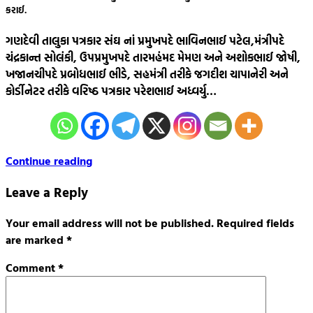
કરાઈ.
ગણદેવી તાલુકા પત્રકાર સંઘ નાં પ્રમુખપદે ભાવિનભાઈ પટેલ,મંત્રીપદે
ચંદ્રકાન્ત સોલંકી, ઉપપ્રમુખપદે તારમહંમદ મેમણ અને અશોકભાઈ જોષી,
ખજાનચીપદે પ્રબોધભાઈ ભીડે, સહમંત્રી તરીકે જગદીશ ચાપાનેરી અને
કોર્ડીનેટર તરીકે વરિષ્ઠ પત્રકાર પરેશભાઈ અધ્વર્યુ…
Continue reading
Leave a Reply
Your email address will not be published.
Required fields
are marked
*
Comment
*