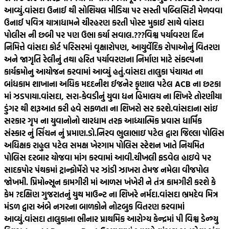
આવ્યું.
વાંસદા ઉનાઈ થી સોશિયલ મીડિયા પર સસ્તી પબ્લિસિટી મેળવવા
ઉનાઈ પવિત્ર યાત્રાધામને ચીરહરણ કરતી પોસ્ટ મુકાઈ સાથે વાંસદા
પોલીસ ની છબી પર પણ ઉભા કર્યા સવાલ.???
વિશ્વ પર્યાવરણ દિન
નિમિત્તે વાંસદા કોર્ટ પરિસરમાં વૃક્ષારોપણ, આયુર્વેદિક રોપાઓનું વિતરણ
અને જાગૃતિ રેલીનું તથા હરિત પર્યાવરણના નિર્માણ માટે સંકલ્પના
કાર્યક્રમોનુ આયોજન કરવામાં આવ્યું હતું.
વાંસદા તાલુકા પંચાયત ના
બાંધકામ શાખાના અધિક મદદનીશ ઈજનેર કૃણાલ પટેલ ACB ના છટકા
માં ઝડપાયા.
વાંસદા, સરા-કેવડીનું યુવા ધન હિમાલય ના શિખરે તોરણીયા
ડુંગર થી શરૂઆત કરી હવે સફળતા ના શિખરો સર કરશે.
વાંસદાના સાંઇ
સરકાર ગૃપ ના યુવાનોનો ચારધામ તરફ આધ્યાત્મિક પ્રવાસ ધાર્મિક
સંસ્કાર નું સિંચન નું પ્રમાણ.
ડો.નિરવ ભુલાભાઇ પટેલ દ્વારા જિલ્લા પોલિસ
અધિક્ષક રાહુલ પટેલ સમક્ષ ખેરગામ પોલિસ સ્ટેશન ખાતે નિયમિત
પોલિસ દરબાર યોજવા માંગ કરવામાં આવી.
ચીખલી ફડવેલ હાઇવે પર
સાદકપોર પંથકમાં ટ્રાન્ફોર્મેરો પર ઝાંડી ઝાખરા તેમજ નમેલા વીજપોલ
જોખમી. પ્રિમોન્સૂન કામગીરી માં આળસ ખંખેરી ને તંત્ર કામગીરી કરશે કે
કેમ ?
દક્ષિણ ગુજરાતનું યુથ માઉન્ટ ના શિખરે નર્મદા.
વાંસદા ભ્રમદેવ મિત્ર
મંડળ દ્વારા અંબે નગરના બાળકોને નોટબુક વિતરણ કરવામાં
આવ્યું.
વાંસદા તાલુકાના ભીનાર પ્રાથમિક આરોગ્ય કેન્દ્રમાં પી વિશ્વ ડેન્ગ્યુ