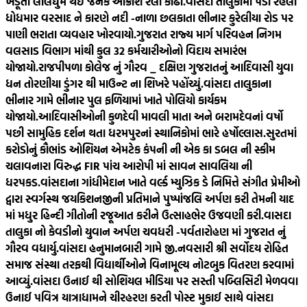
ખેડૂતો લાલઘુમ થઈ જનક આક્રોશ રેલી કાઢી.
વાંસદા તાલુકામાં પડી રહેલા
ધોધમાર વરસાદ ને કારણે નદી -નાળા છલકાતા ભીનાર કુરેલીયા રોડ પર
પાણી ભરાતા વ્યવહાર ખોરવાયો.
ગુજરાત રાજ્ય માર્ગ પરિવહન નિગમ
વલસાડ વિભાગ માંથી કુલ 32 કર્મચારીઓનો વિદાય સમારંભ
યોજાયો.
રાજપીપળા કોલેજ નું ગૌરવ _ દક્ષિણ ગુજરાતનું આદિવાસી યુવા
ધન તોરણીયા ડુંગર થી માઉન્ટ ના શિખરે પહોંચ્યું.
વાંસદા તાલુકાના
ભીનાર ગામે ભીનાર પુલ ફળિયામાં ખાતે પોલિયો કાર્યકમ
યોજાયો.
આદિવાસીઓની કુળદેવી માવલી માતા અને બરામદેવનાં વર્ષો
પછી સામુહિક દર્શન થતા ધરમપુરનાં સ્થાનિકોમાં ભારે હર્ષોલ્લાસ.
સુરતમાં
કરોડોનું કૌભાંડ ઓશિયન એમટેક કંપની ની એક કા ડબલ ની સ્કીમ
ચલાવનારા વિરુદ્ધ FIR પાંચ આરોપી માં સાવન સાવલિયા ની
ધરપકડ.
વાંસદાના ગાંધીમેદાન ખાતે વર્લ્ડ મ્યુઝિક ડે નિમિત્તે સંગીત પ્રેમીઓ
દ્વારા સ્વર્ગસ્થ જયકિશનજીની પ્રતિમાને પુષ્પાંજલિ અર્પણ કરી તેમની યાદ
માં મધુર હિન્દી ગીતોની રજૂઆત કરીને ઉત્સાહભેર ઉજવણી કરી.
વાસદા
તાલુકા નો કેવડીનો યુવાન અર્પણ ચવધરી -પર્વતારોહણ માં ગુજરાત નું
ગૌરવ વધાર્યુ.
વાંસદા હનુમાનબારી ગામે જી.નવસારી શ્રી સર્વોદય રોહિત
સમાજ સંસ્થા તરફથી વિદ્યાર્થીઓને વિનામૂલ્ય નોટબુક વિતરણ કરવામાં
આવ્યું.
વાંસદા ઉનાઈ થી સોશિયલ મીડિયા પર સસ્તી પબ્લિસિટી મેળવવા
ઉનાઈ પવિત્ર યાત્રાધામને ચીરહરણ કરતી પોસ્ટ મુકાઈ સાથે વાંસદા