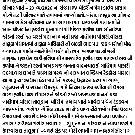
ખાઈ જીવન ટુંકાવ્યુ હોવાની લોકચર્ચા.
વાંસદા તાલુકા ની પી.એચ.સી
ભીનાર ખાતે – 23 /4/2026 ના રોજ HPV વેક્સિન મેગા ડ્રાઈવ પ્રોગ્રામ
પી.એચ.સી ભીનાર ખાતે રાખવામાં આવ્યો હતો..
વાંસદા તાલુકાના ભીનાર
ગામમાં ભાઠેલ ફળિયામાં ઘર માં આગ લાગતા ઘરવખરી પણ બળીને
ખાખ.
ચીખલીના ફડવેલ મુખ્ય માર્ગ થી પિંજાર ફળીયા થઇ સોનારિયા
જોડતો રસ્તો ૧૩ વરસે પણ ના બનતાં પ્રજા ત્રાહીમામ પોકારી.
વાંસદા
તાલુકા પંચાયતમાં તાલુકા અધિકારી ની બદલી બાદ પણ ‘ટકાવારી’નો મોહ
યથાવતના ગંભીર આક્ષેપોથી વહીવટી તંત્રમાં ખળભળાટ.
ચીખલી
તાલુકાના ફડવેલ વાડી ફળિયા થી શામળા દેવ ફળીયા થઇ કણભઈ ભવાની
ફળીયા ને જોડતો રસ્તો ખખડ ધજ બનતા વાહનચાલકો ત્રાહિમામ પોકારી
ઉઠયા.
વાંસદા ખાતે જલધારા પરબ ની શરૂઆત ઇન્ડિયન રેડક્રોસ વાસદા
શાખા દ્વારા જલધારા ઠંડા પાણીની પરબનું ઉદ્ઘાટન કરવામાં આવ્યું
હતું
નવસારી-વાંસદાના ઉંમરકુઇ ગામે નિચલા બરડા ફળીયા થી ઉપલા
બરડા ફળીયા થઇ લીમઝર ને જોડતો રસ્તો ખખડધજ બનતાં પ્રજા
ત્રાહીમામ.
વાંસદા તાલુકાના વાંસિયા તળાવ ખાતે આવેલ પવિત્ર દંડકવન
આશ્રમમાં 16 અને 17 એપ્રિલ 2026 ના રોજ ભવ્ય રીતે 11મો વાર્ષિક ઉત્સવ
ઉજવવામાં આવશે.
વાંસદા મોટી ભમતી ગામે અકસ્માતમાં નવા વળાંક? :
તપાસ પર ઉઠ્યા ગંભીર સવાલ.? — શું મૃતક ના પરિવાર ને ન્યાય મળશે કે
કેમ?
વાંસદા તાલુકામાં –વઘઈ રોડ પર મોટી ભમતી ગામ નજીક ગંભીર માર્ગ