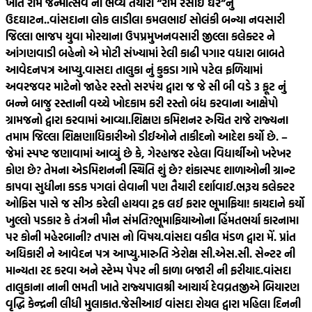
ખાતે રામ જન્મોત્સવ ની ભવ્ય તૈયારી “રામ રસોઈ ઘર”નું
ઉદઘાટન..
વાંસદાના લોક લાડીલા કમલભાઈ સોલંકી બન્યા નવસારી
જિલ્લા ભાજપ યુવા મોરચાના ઉપપ્રમુખ
નવસારી જીલ્લા કલેક્ટર ને
આંગણવાડી બહેનો એ મોટી સંખ્યામાં રેલી કાઢી પગાર વધારા બાબતે
આવેદનપત્ર આપ્યુ.
વાસદા તાલુકા નું કુકડા ગામે પટેલ ફળિયામાં
અવરજવર માટેનો જાહેર રસ્તો સરપંચ દ્વારા જ જે સી બી વડે 3 ફૂટ નું
બન્ને બાજુ રસ્તાની વચ્ચે ખોદકામ કરી રસ્તો બંધ કરવાના આક્ષેપો
ગ્રામજનો દ્વારા કરવામાં આવ્યા.
શિક્ષણ કમિશનર રુચિત રાજે રાજ્યના
તમામ જિલ્લા શિક્ષણાધિકારીઓ ડીઈઓને તાકીદનો આદેશ કર્યો છે. –
જેમાં સ્પષ્ટ જણાવામાં આવ્યું છે કે, ગેરહાજર રહેલા વિદ્યાર્થીઓ ખરેખર
કોણ છે? તેમના એડમિશનની સ્થિતિ શું છે? શંકાસ્પદ શાળાઓની ગ્રાન્ટ
કાપવા સુધીના કડક પગલાં લેવાની પણ તૈયારી દર્શાવાઈ.
ભરૂચ કલેક્ટર
ઓફિસ પાસે જ સીઝ કરેલી હાયવા ટ્રક લઈ ફરાર ભૂમાફિયા! કાયદાને કર્યો
ખુલ્લો પડકાર કે તંત્રની મૌન સંમતિ?ભૂમાફિયાઓના હિંમતભર્યા કારનામા
પર કોની મહેરબાની? તપાસ નો વિષય.
વાંસદા વકીલ મંડળ દ્વારા મેં. પ્રાંત
અધિકારી ને આવેદન પત્ર આપ્યુ.મારુતિ ઝેરોક્ષ સી.એસ.સી. સેન્ટર ની
માન્યતા રદ કરવા અને સ્ટેમ્પ પેપર ની કાળા બજારી ની ફરીયાદ.
વાંસદા
તાલુકાના નાની ભમતી ખાતે રાજ્યપાલશ્રી આચાર્ય દેવવ્રતજીએ બિયારણ
વૃદ્ધિ કેન્દ્રની લીધી મુલાકાત.
જેસીઆઈ વાંસદા રોયલ દ્વારા મહિલા દિનની