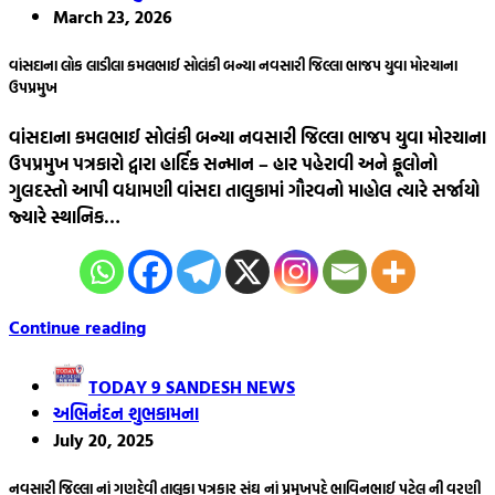
March 23, 2026
વાંસદાના લોક લાડીલા કમલભાઈ સોલંકી બન્યા નવસારી જિલ્લા ભાજપ યુવા મોરચાના
ઉપપ્રમુખ
વાંસદાના કમલભાઈ સોલંકી બન્યા નવસારી જિલ્લા ભાજપ યુવા મોરચાના
ઉપપ્રમુખ પત્રકારો દ્વારા હાર્દિક સન્માન – હાર પહેરાવી અને ફૂલોનો
ગુલદસ્તો આપી વધામણી વાંસદા તાલુકામાં ગૌરવનો માહોલ ત્યારે સર્જાયો
જ્યારે સ્થાનિક…
Continue reading
TODAY 9 SANDESH NEWS
અભિનંદન શુભકામના
July 20, 2025
નવસારી જિલ્લા નાં ગણદેવી તાલુકા પત્રકાર સંઘ નાં પ્રમુખપદે ભાવિનભાઈ પટેલ ની વરણી