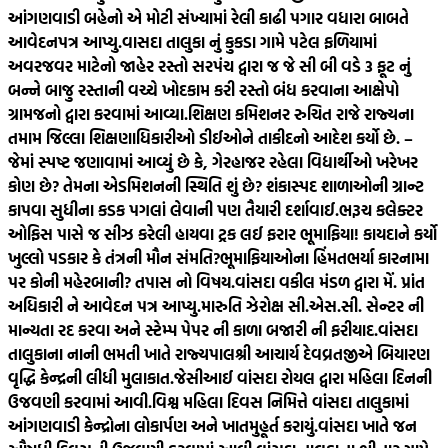
આંગણવાડી બહેનો એ મોટી સંખ્યામાં રેલી કાઢી પગાર વધારા બાબતે
આવેદનપત્ર આપ્યુ.
વાસદા તાલુકા નું કુકડા ગામે પટેલ ફળિયામાં
અવરજવર માટેનો જાહેર રસ્તો સરપંચ દ્વારા જ જે સી બી વડે 3 ફૂટ નું
બન્ને બાજુ રસ્તાની વચ્ચે ખોદકામ કરી રસ્તો બંધ કરવાના આક્ષેપો
ગ્રામજનો દ્વારા કરવામાં આવ્યા.
શિક્ષણ કમિશનર રુચિત રાજે રાજ્યના
તમામ જિલ્લા શિક્ષણાધિકારીઓ ડીઈઓને તાકીદનો આદેશ કર્યો છે. –
જેમાં સ્પષ્ટ જણાવામાં આવ્યું છે કે, ગેરહાજર રહેલા વિદ્યાર્થીઓ ખરેખર
કોણ છે? તેમના એડમિશનની સ્થિતિ શું છે? શંકાસ્પદ શાળાઓની ગ્રાન્ટ
કાપવા સુધીના કડક પગલાં લેવાની પણ તૈયારી દર્શાવાઈ.
ભરૂચ કલેક્ટર
ઓફિસ પાસે જ સીઝ કરેલી હાયવા ટ્રક લઈ ફરાર ભૂમાફિયા! કાયદાને કર્યો
ખુલ્લો પડકાર કે તંત્રની મૌન સંમતિ?ભૂમાફિયાઓના હિંમતભર્યા કારનામા
પર કોની મહેરબાની? તપાસ નો વિષય.
વાંસદા વકીલ મંડળ દ્વારા મેં. પ્રાંત
અધિકારી ને આવેદન પત્ર આપ્યુ.મારુતિ ઝેરોક્ષ સી.એસ.સી. સેન્ટર ની
માન્યતા રદ કરવા અને સ્ટેમ્પ પેપર ની કાળા બજારી ની ફરીયાદ.
વાંસદા
તાલુકાના નાની ભમતી ખાતે રાજ્યપાલશ્રી આચાર્ય દેવવ્રતજીએ બિયારણ
વૃદ્ધિ કેન્દ્રની લીધી મુલાકાત.
જેસીઆઈ વાંસદા રોયલ દ્વારા મહિલા દિનની
ઉજવણી કરવામાં આવી.
વિશ્વ મહિલા દિવસ નિમિત્તે વાંસદા તાલુકામાં
આંગણવાડી કેન્દ્રોના લોકાર્પણ અને ખાતમુહૂર્ત કરાયું.
વાંસદા ખાતે જન