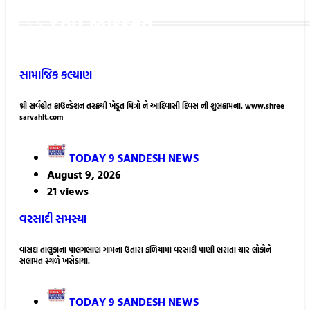
You Missed
સામાજિક કલ્યાણ
શ્રી સર્વહીત ફાઉન્ડેશન તરફથી ખેડૂત મિત્રો ને આદિવાસી દિવસ ની શુભકામના. www.shree
sarvahit.com
TODAY 9 SANDESH NEWS
August 9, 2026
21 views
વરસાદી સમસ્યા
વાંસદા તાલુકાના પાલગભાણ ગામના ઉતારા ફળિયામાં વરસાદી પાણી ભરાતા ચાર લોકોને
સલામત સ્થળે ખસેડાયા.
TODAY 9 SANDESH NEWS