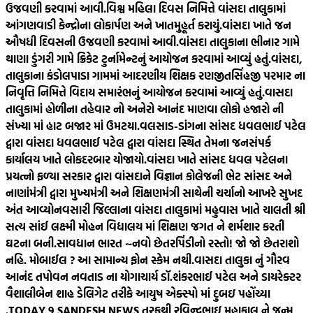
ઉજવણી કરવામાં આવી.
વિશ્વ મહિલા દિવસ નિમિત્તે વાંસદા તાલુકામાં
આંગણવાડી કેન્દ્રોના લોકાર્પણ અને ખાતમુહૂર્ત કરાયું.
વાંસદા ખાતે જન
ઔષધી દિવસની ઉજવણી કરવામાં આવી.
વાંસદા તાલુકાના ભીનાર ગામે
થાણા ડુંગરી ગામે ક્રિકેટ ટુર્નામેન્ટનું આયોજન કરવામાં આવ્યું હતું.
વાંસદા,
તાલુકાના કંડોલપાડા ગામમાં આદરણીય શિક્ષક રણજીતસિંહજી પરમાર ના
નિવૃત્તિ નિમિત્તે વિદાય સમારંભનું આયોજન કરવામાં આવ્યું હતું.
વાસદા
તાલુકામાં હોળીના તહેવાર નો અનેરો આનંદ માણવા લોકો હજારો ની
સંખ્યા માં હાટ બજાર માં ઉમટયા.
વલસાડ-ડાંગના સાંસદ ધવલભાઈ પટેલ
દ્વારા વાંસદા ધવલભાઈ પટેલ દ્વારા વાંસદા સ્થિત તેમના જનસંપર્ક
કાર્યાલય ખાતે લોકદરબાર યોજાયો.
વાંસદા ખાતે સાંસદ ધવલ પટેલના
પ્રયત્નો ફળ્યા સરકાર દ્વારા વાંસદાને વિજ્ઞાન કોલેજની ભેટ સાંસદ અને
નાણાંમંત્રી દ્વારા મુખ્યમંત્રી અને શિક્ષણમંત્રી સાથેની ચર્ચાનો આખરે સુખદ
અંત આવ્યો
નવસારી જિલ્લાના વાંસદા તાલુકામાં મહુવાસ ખાતે ચાલતી શ્રી
સત્ય સાંઈ લક્ષ્મી મોહન વિદ્યાલય માં શિક્ષણ જગત ને શર્મશાર કરતી
ઘટના બની.
સાવધાન ભારત ~નવો છેતરપિંડીનો રસ્તો! જો જો છેતરાશો
નહિ. મોબાઈલ ? આ સામાન્ય ફોન સ્કેમ નથી.
વાસદા તાલુકા નું ગૌરવ
આનંદ તપોવન નવતાડ ના યોગાચાર્ય ડૉ.શંકરભાઈ પટેલ અને ડાયરેક્ટર
વૈશાલીબેન શાહ ડેલિગેટ તરીકે આયુષ એક્સ્પો માં દુબઇ પહોંચ્યા
.
TODAY 9 SANDESH NEWS તરફથી રવિન્દ્રભાઇ મહાકાલ ને જન્મ