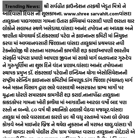
Skip
Trending News:
શ્રી સર્વહીત ફાઉન્ડેશન તરફથી ખેડૂત મિત્રો ને
to
આદિવાસી દિવસ ની શુભકામના. www.shree sarvahit.com
વાંસદા
content
તાલુકાના પાલગભાણ ગામના ઉતારા ફળિયામાં વરસાદી પાણી ભરાતા ચાર
લોકોને સલામત સ્થળે ખસેડાયા.
વાંસદા આનંદ તપોવન ના અધ્યક્ષ અને
જાણીતા યોગાચાર્ય ડૉ.શંકરભાઈ પટેલ ને ફાઇનાન્સ કમિટી માં નિયુક્ત
કરવા માં આવ્યા
નવસારી જિલ્લાના વાંસદા તાલુકામાં પ્રથમવાર નવી
ટેક્નોલોજી થી રસ્તાના મરામતની કામગીરી શરૂ કરાઈ
આપણી ભારતીય
સંસ્કૃતિ પરંપરા પ્રમાણે આપણા જીવન માં સાચો માર્ગ બતાવનાર ગુરુદેવ
ને ગુરુપૂર્ણિમા ના શુભ દિને વંદન પ્રણામ.
વાંસદા આનંદ તપોવનના
સ્થાપક પ્રમુખ ડૉ. શંકરભાઈ પટેલની ઇન્ડિયન યોગા એસોસિયેશનની
રાષ્ટ્રીય સ્ટેન્ડિંગ ફાઇનાન્સ કમિટીમાં નિમણૂક.
ડાંગ જિલ્લા (પંચાયત) માર્ગ
અને મકાન વિભાગ દ્વારા ભારે વરસાદથી અસરગ્રસ્ત ગ્રામ્ય માર્ગો પર
યુદ્ધના ધોરણે સમારકામ કામગીરી શરૂ કરાઈ.
નાનાપોંઢા તાલુકાના
કાકડકોપર ગામના ખોરી ફળીયા માં આઝાદીના આટલા વર્ષો બાદ પણ
રસ્તો ન બન્યો. ૮૦‌ વર્ષ થી સ્થાનિકો હાલાકી વેઠવા મજબૂર.
વાંસદા
તાલુકા માં ભારે વારસાદના કારણે ૪૯ થી વધુ રસ્તાઓ પરના લો લેવલ
કોઝવે અને માઇનોર બ્રિજ ને થયેલ નુકસાન ની મરામત ચાલુ.
વાંસદા પી
આઈ ચાવડા સાથે પોલીસ ટીમ ગ્રામ પંચાયત વાસદા તાલુકાના હોદ્દેદારો એ