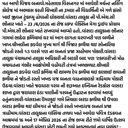
મત આપી વિજય બનાવો.
મહેસાણા વિસનગર માં આવેલી મર્ચન્ટ નર્સિંગ
કોલેજ માં અભ્યાસ કરતી ચિખલી ના રૂમલા ની વિદ્યાર્થિની એ ગળે ફાંસો
ખાઈ જીવન ટુંકાવ્યુ હોવાની લોકચર્ચા.
વાંસદા તાલુકા ની પી.એચ.સી
ભીનાર ખાતે – 23 /4/2026 ના રોજ HPV વેક્સિન મેગા ડ્રાઈવ પ્રોગ્રામ
પી.એચ.સી ભીનાર ખાતે રાખવામાં આવ્યો હતો..
વાંસદા તાલુકાના ભીનાર
ગામમાં ભાઠેલ ફળિયામાં ઘર માં આગ લાગતા ઘરવખરી પણ બળીને
ખાખ.
ચીખલીના ફડવેલ મુખ્ય માર્ગ થી પિંજાર ફળીયા થઇ સોનારિયા
જોડતો રસ્તો ૧૩ વરસે પણ ના બનતાં પ્રજા ત્રાહીમામ પોકારી.
વાંસદા
તાલુકા પંચાયતમાં તાલુકા અધિકારી ની બદલી બાદ પણ ‘ટકાવારી’નો મોહ
યથાવતના ગંભીર આક્ષેપોથી વહીવટી તંત્રમાં ખળભળાટ.
ચીખલી
તાલુકાના ફડવેલ વાડી ફળિયા થી શામળા દેવ ફળીયા થઇ કણભઈ ભવાની
ફળીયા ને જોડતો રસ્તો ખખડ ધજ બનતા વાહનચાલકો ત્રાહિમામ પોકારી
ઉઠયા.
વાંસદા ખાતે જલધારા પરબ ની શરૂઆત ઇન્ડિયન રેડક્રોસ વાસદા
શાખા દ્વારા જલધારા ઠંડા પાણીની પરબનું ઉદ્ઘાટન કરવામાં આવ્યું
હતું
નવસારી-વાંસદાના ઉંમરકુઇ ગામે નિચલા બરડા ફળીયા થી ઉપલા
બરડા ફળીયા થઇ લીમઝર ને જોડતો રસ્તો ખખડધજ બનતાં પ્રજા
ત્રાહીમામ.
વાંસદા તાલુકાના વાંસિયા તળાવ ખાતે આવેલ પવિત્ર દંડકવન
આશ્રમમાં 16 અને 17 એપ્રિલ 2026 ના રોજ ભવ્ય રીતે 11મો વાર્ષિક ઉત્સવ
ઉજવવામાં આવશે.
વાંસદા મોટી ભમતી ગામે અકસ્માતમાં નવા વળાંક? :