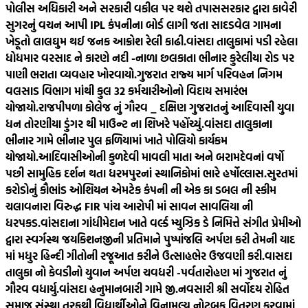
પોલીસ અધિકારી અને સરકારી વકીલ પર થશે તપાસ
સરકાર દ્વારા કાવેરી
સુગરનું વચન આપી IPL કંપનીના બોર્ડ લાગી જતા સાદડવેલ ગામના
ખેડૂતો લાલઘુમ થઈ જનક આક્રોશ રેલી કાઢી.
વાંસદા તાલુકામાં પડી રહેલા
ધોધમાર વરસાદ ને કારણે નદી -નાળા છલકાતા ભીનાર કુરેલીયા રોડ પર
પાણી ભરાતા વ્યવહાર ખોરવાયો.
ગુજરાત રાજ્ય માર્ગ પરિવહન નિગમ
વલસાડ વિભાગ માંથી કુલ 32 કર્મચારીઓનો વિદાય સમારંભ
યોજાયો.
રાજપીપળા કોલેજ નું ગૌરવ _ દક્ષિણ ગુજરાતનું આદિવાસી યુવા
ધન તોરણીયા ડુંગર થી માઉન્ટ ના શિખરે પહોંચ્યું.
વાંસદા તાલુકાના
ભીનાર ગામે ભીનાર પુલ ફળિયામાં ખાતે પોલિયો કાર્યકમ
યોજાયો.
આદિવાસીઓની કુળદેવી માવલી માતા અને બરામદેવનાં વર્ષો
પછી સામુહિક દર્શન થતા ધરમપુરનાં સ્થાનિકોમાં ભારે હર્ષોલ્લાસ.
સુરતમાં
કરોડોનું કૌભાંડ ઓશિયન એમટેક કંપની ની એક કા ડબલ ની સ્કીમ
ચલાવનારા વિરુદ્ધ FIR પાંચ આરોપી માં સાવન સાવલિયા ની
ધરપકડ.
વાંસદાના ગાંધીમેદાન ખાતે વર્લ્ડ મ્યુઝિક ડે નિમિત્તે સંગીત પ્રેમીઓ
દ્વારા સ્વર્ગસ્થ જયકિશનજીની પ્રતિમાને પુષ્પાંજલિ અર્પણ કરી તેમની યાદ
માં મધુર હિન્દી ગીતોની રજૂઆત કરીને ઉત્સાહભેર ઉજવણી કરી.
વાસદા
તાલુકા નો કેવડીનો યુવાન અર્પણ ચવધરી -પર્વતારોહણ માં ગુજરાત નું
ગૌરવ વધાર્યુ.
વાંસદા હનુમાનબારી ગામે જી.નવસારી શ્રી સર્વોદય રોહિત
સમાજ સંસ્થા તરફથી વિદ્યાર્થીઓને વિનામૂલ્ય નોટબુક વિતરણ કરવામાં