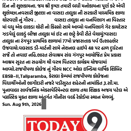
દિન ની શુભકામના. જય શ્રી કૃષ્ણ તમારી બધી મનોકામના પૂર્ણ કરે એવી
શુભેચ્છા.
નવસારી જીલ્લા ના વાસદા તાલુકા ની સરકારી માધ્યમિક શાળા
ચોરવણી નું ગૌરવ .
વાસદા તાલુકા ના વનવિભાગ ના વિસ્તાર
માં વધુ એક લાકડા ચોરી નો કિસ્સો સામે આવ્યો વનવિભાગે ગેર કાયદેસર
ઝડપેલું લાકડું બીજા તાલુકા માં ઈટ ના ભટ્ટે કેવી રીતે વેચાયું?
વાસદા
તાલુકા ના રંગપુર પ્રાથમિક શાળામાં 77મો પ્રજાસત્તાક પર્વ ઉત્સાહભેર
ઉજવાયો.
વલસાડ ડી-માર્ટની સામે નેશનલ હાઈવે 48 પર ઢાળ દુર્ધટના
સર્જે તો નવાઇ નહિ.
ભારત સેવાશ્રમ સંઘ ગંગપુર આયોજિત પ્રેમ પ્રકાશ
આશ્રમ સુરત ના સહયોગ થી વસ્ત્ર વિતરણ કાર્યક્રમ યોજવામાં
આવ્યો.
રાજપીપળા કોલેજ નું ગૌરવ NCC ઓલ ઇન્ડિયા વાર્ષિક શિબિર
EBSB–II,Taliparamba, કેરાલા કેમ્પમાં રાજપીપળા કોલેજના
વિદ્યાર્થીઓની ભાગીદારી નજરે પડી
સુરત શહેરની નામાંકિત રૂ.સી.મા.
પુનાવાલા સાર્વજનિક એક્સપેરિમેન્ટલ શાળા તથા શિક્ષક અજય પટેલ એ
પ્લાસ્ટિક મુક્ત શાળા અંતર્ગત ગીનીસ વર્લ્ડ રેકોર્ડમા સ્થાન મેળવ્યું.
Sun. Aug 9th, 2026