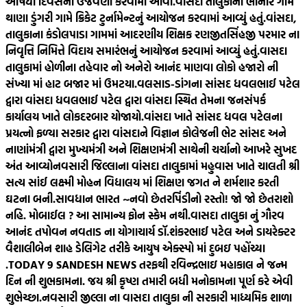
ઔષધી દિવસની ઉજવણી કરવામાં આવી.
વાંસદા તાલુકાના ભીનાર ગામે
થાણા ડુંગરી ગામે ક્રિકેટ ટુર્નામેન્ટનું આયોજન કરવામાં આવ્યું હતું.
વાંસદા,
તાલુકાના કંડોલપાડા ગામમાં આદરણીય શિક્ષક રણજીતસિંહજી પરમાર ના
નિવૃત્તિ નિમિત્તે વિદાય સમારંભનું આયોજન કરવામાં આવ્યું હતું.
વાસદા
તાલુકામાં હોળીના તહેવાર નો અનેરો આનંદ માણવા લોકો હજારો ની
સંખ્યા માં હાટ બજાર માં ઉમટયા.
વલસાડ-ડાંગના સાંસદ ધવલભાઈ પટેલ
દ્વારા વાંસદા ધવલભાઈ પટેલ દ્વારા વાંસદા સ્થિત તેમના જનસંપર્ક
કાર્યાલય ખાતે લોકદરબાર યોજાયો.
વાંસદા ખાતે સાંસદ ધવલ પટેલના
પ્રયત્નો ફળ્યા સરકાર દ્વારા વાંસદાને વિજ્ઞાન કોલેજની ભેટ સાંસદ અને
નાણાંમંત્રી દ્વારા મુખ્યમંત્રી અને શિક્ષણમંત્રી સાથેની ચર્ચાનો આખરે સુખદ
અંત આવ્યો
નવસારી જિલ્લાના વાંસદા તાલુકામાં મહુવાસ ખાતે ચાલતી શ્રી
સત્ય સાંઈ લક્ષ્મી મોહન વિદ્યાલય માં શિક્ષણ જગત ને શર્મશાર કરતી
ઘટના બની.
સાવધાન ભારત ~નવો છેતરપિંડીનો રસ્તો! જો જો છેતરાશો
નહિ. મોબાઈલ ? આ સામાન્ય ફોન સ્કેમ નથી.
વાસદા તાલુકા નું ગૌરવ
આનંદ તપોવન નવતાડ ના યોગાચાર્ય ડૉ.શંકરભાઈ પટેલ અને ડાયરેક્ટર
વૈશાલીબેન શાહ ડેલિગેટ તરીકે આયુષ એક્સ્પો માં દુબઇ પહોંચ્યા
.
TODAY 9 SANDESH NEWS તરફથી રવિન્દ્રભાઇ મહાકાલ ને જન્મ
દિન ની શુભકામના. જય શ્રી કૃષ્ણ તમારી બધી મનોકામના પૂર્ણ કરે એવી
શુભેચ્છા.
નવસારી જીલ્લા ના વાસદા તાલુકા ની સરકારી માધ્યમિક શાળા