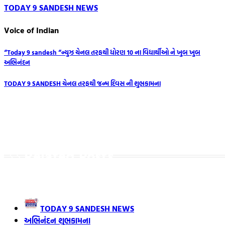
TODAY 9 SANDESH NEWS
Voice of Indian
Post
“Today 9 sandesh “ન્યુઝ ચેનલ તરફથી ધોરણ 10 ના વિદ્યાર્થીઓ ને ખુબ ખુબ
અભિનંદન
navigation
TODAY 9 SANDESH ચેનલ તરફથી જન્મ દિવસ ની શુભકામના
Related Posts
TODAY 9 SANDESH NEWS
અભિનંદન શુભકામના