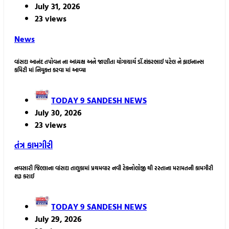
July 31, 2026
23 views
News
વાંસદા આનંદ તપોવન ના અધ્યક્ષ અને જાણીતા યોગાચાર્ય ડૉ.શંકરભાઈ પટેલ ને ફાઇનાન્સ
કમિટી માં નિયુક્ત કરવા માં આવ્યા
TODAY 9 SANDESH NEWS
July 30, 2026
23 views
તંત્ર કામગીરી
નવસારી જિલ્લાના વાંસદા તાલુકામાં પ્રથમવાર નવી ટેક્નોલોજી થી રસ્તાના મરામતની કામગીરી
શરૂ કરાઈ
TODAY 9 SANDESH NEWS
July 29, 2026