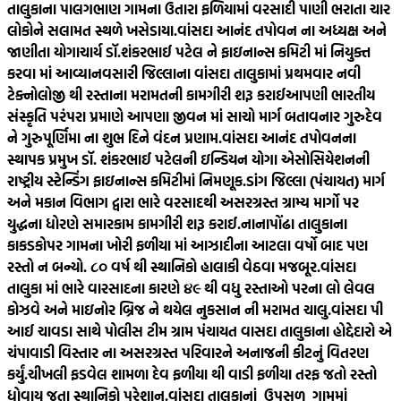
તાલુકાના પાલગભાણ ગામના ઉતારા ફળિયામાં વરસાદી પાણી ભરાતા ચાર
લોકોને સલામત સ્થળે ખસેડાયા.
વાંસદા આનંદ તપોવન ના અધ્યક્ષ અને
જાણીતા યોગાચાર્ય ડૉ.શંકરભાઈ પટેલ ને ફાઇનાન્સ કમિટી માં નિયુક્ત
કરવા માં આવ્યા
નવસારી જિલ્લાના વાંસદા તાલુકામાં પ્રથમવાર નવી
ટેક્નોલોજી થી રસ્તાના મરામતની કામગીરી શરૂ કરાઈ
આપણી ભારતીય
સંસ્કૃતિ પરંપરા પ્રમાણે આપણા જીવન માં સાચો માર્ગ બતાવનાર ગુરુદેવ
ને ગુરુપૂર્ણિમા ના શુભ દિને વંદન પ્રણામ.
વાંસદા આનંદ તપોવનના
સ્થાપક પ્રમુખ ડૉ. શંકરભાઈ પટેલની ઇન્ડિયન યોગા એસોસિયેશનની
રાષ્ટ્રીય સ્ટેન્ડિંગ ફાઇનાન્સ કમિટીમાં નિમણૂક.
ડાંગ જિલ્લા (પંચાયત) માર્ગ
અને મકાન વિભાગ દ્વારા ભારે વરસાદથી અસરગ્રસ્ત ગ્રામ્ય માર્ગો પર
યુદ્ધના ધોરણે સમારકામ કામગીરી શરૂ કરાઈ.
નાનાપોંઢા તાલુકાના
કાકડકોપર ગામના ખોરી ફળીયા માં આઝાદીના આટલા વર્ષો બાદ પણ
રસ્તો ન બન્યો. ૮૦‌ વર્ષ થી સ્થાનિકો હાલાકી વેઠવા મજબૂર.
વાંસદા
તાલુકા માં ભારે વારસાદના કારણે ૪૯ થી વધુ રસ્તાઓ પરના લો લેવલ
કોઝવે અને માઇનોર બ્રિજ ને થયેલ નુકસાન ની મરામત ચાલુ.
વાંસદા પી
આઈ ચાવડા સાથે પોલીસ ટીમ ગ્રામ પંચાયત વાસદા તાલુકાના હોદ્દેદારો એ
ચંપાવાડી વિસ્તાર ના અસરગ્રસ્ત પરિવારને અનાજની કીટનું વિતરણ
કર્યું.
ચીખલી ફડવેલ શામળા દેવ ફળીયા થી વાડી ફળીયા તરફ જતો રસ્તો
ધોવાય જતા સ્થાનિકો પરેશાન.
વાંસદા તાલુકાનાં ઉપસળ ગામમાં