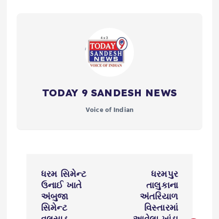
TODAY 9 SANDESH NEWS
Voice of Indian
P
ધરમ સિમેન્ટ
ધરમપુર
o
ઉનાઈ ખાતે
તાલુકાના
અંબુજા
અંતરિયાળ
s
સિમેન્ટ
વિસ્તારમાં
વલસાડ
આવેલા ખાંડા