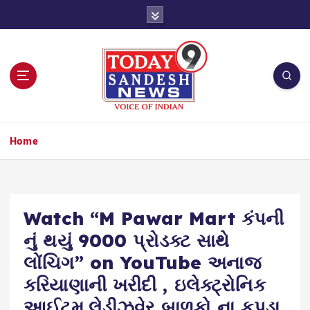
S
k
i
p
t
o
c
o
n
Home
t
e
n
t
Watch “M Pawar Mart કંપની
નું થયું 9000 પ્રોડક્ટ સાથે
લોંચિગ” on YouTube અનાજ
કરિયાણાની ખરીદી , ઇલેક્ટ્રોનિક
આઈટમ,લેડીઝવેર બાળકો ના કપડા