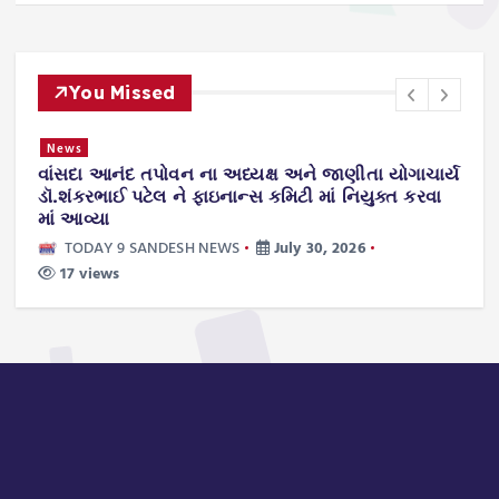
You Missed
News
વાંસદા આનંદ તપોવન ના અધ્યક્ષ અને જાણીતા યોગાચાર્ય
ન
.
ડૉ.શંકરભાઈ પટેલ ને ફાઇનાન્સ કમિટી માં નિયુક્ત કરવા
ટ
માં આવ્યા
ws
TODAY 9 SANDESH NEWS
July 30, 2026
17 views