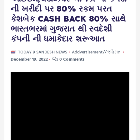
ની ખરીદી પર 80% રકમ પરત
કેશબેક CASH BACK 80% સાથે
ભારતભરમાં ગુજરાત થી સ્વદેશી
કંપની ની ધમાકેદાર શરૂઆત
TODAY 9 SANDESH NEWS
Addvertisement// જાહેરાત
December 19, 2022
0 Comments