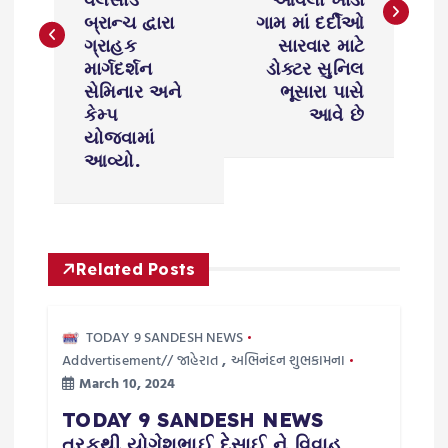
બ્રાન્ચ દ્વારા
ગામ માં દર્દીઓ
t
ગ્રાહક
સારવાર માટે
માર્ગદર્શન
ડોક્ટર સુનિલ
n
સેમિનાર અને
ભૂસારા પાસે
કેમ્પ
આવે છે
a
યોજવામાં
આવ્યો.
v
i
g
Related Posts
a
TODAY 9 SANDESH NEWS
Addvertisement// જાહેરાત
,
અભિનંદન શુભકામના
t
March 10, 2024
i
TODAY 9 SANDESH NEWS
તરફથી યોગેશભાઈ દેસાઈ ને વિવાહ