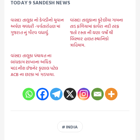
TODAY 9 SANDESH NEWS
વાસદા તાલુકા નો કેવડીનો યુવાન
વાંસદા તાલુકાના કુરેલીયા ગામના
અર્પણ ચવધરી -પર્વતારોહણ માં
તાડ ફળિયામાં કાવેરા નદી તરફ
ગુજરાત નું ગૌરવ વધાર્યુ.
જતો રસ્તા ની ઘણા વર્ષો થી
બિસ્માર હાલત સ્થાનિકો
ત્રાહિમામ.
વાંસદા તાલુકા પંચાયત ના
બાંધકામ શાખાના અધિક
મદદનીશ ઈજનેર કૃણાલ પટેલ
ACB ના છટકા માં ઝડપાયા.
INDIA