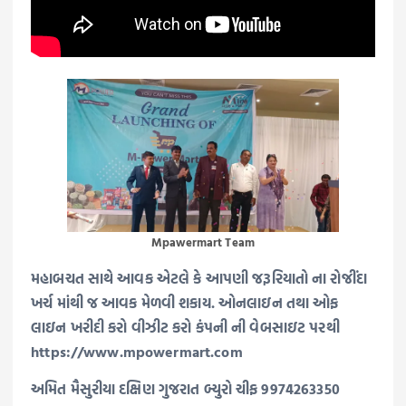
Mpawermart Team
મહાબચત સાથે આવક એટલે કે આપણી જરૂરિયાતો ના રોજીંદા
ખર્ચ માંથી જ આવક મેળવી શકાય. ઓનલાઇન તથા ઓફ
લાઇન ખરીદી કરો વીઝીટ કરો કંપની ની વેબસાઇટ પરથી
https://www.mpowermart.com
અમિત મૈસુરીયા દક્ષિણ ગુજરાત બ્યુરો ચીફ 9974263350