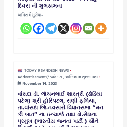
o
દિવસ ની શુભકામના
અમિત મૈસુરીયા-
n
TODAY 9 SANDESH NEWS
Addvertisement// જાહેરાત
,
અભિનંદન શુભકામના
November 14, 2023
વાંસદા ડૉ. લોચનભાઈ શાસ્ત્રી (ઢોડિયા
પટેલ) શ્રી હોસ્પિટલ, રાણી ફળિયા,
તા.વાંસદા જિ.નવસારી વિધાનસભા “મન
કી બાત” ના ઇન્ચાર્જ તથા ડો.સેલના
પ્રમુખ (ભારતીય જનતા પાર્ટી ) સૌને