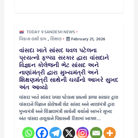
TODAY 9 SANDESH NEWS
વિકાસ લક્ષી કામ
,
શિક્ષણ
February 21, 2026
વાંસદા ખાતે સાંસદ ધવલ પટેલના
પ્રયત્નો ફળ્યા સરકાર દ્વારા વાંસદાને
વિજ્ઞાન કોલેજની ભેટ સાંસદ અને
નાણાંમંત્રી દ્વારા મુખ્યમંત્રી અને
શિક્ષણમંત્રી સાથેની ચર્ચાનો આખરે સુખદ
અંત આવ્યો
વાંસદા ખાતે સાંસદ ધવલ પટેલના પ્રયત્નો ફળ્યા સરકાર દ્વારા
વાંસદાને વિજ્ઞાન કોલેજની ભેટ સાંસદ અને નાણાંમંત્રી દ્વારા
મુખ્યમંત્રી અને શિક્ષણમંત્રી સાથેની ચર્ચાનો આખરે સુખદ
અંત વાંસદા તાલુકાને વિકાસની દિશામાં આગળ…