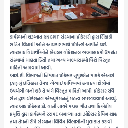
કાર્યક્રમની શરૂઆત RNGPIT સંસ્થાના પ્રોફેસરો દ્વારા શિક્ષકો
સહિત વિદ્યાર્થી ઓને આવકાર સાથે મોમેન્ટો આપીને થઈ.
ત્યારબાદ વિદ્યાર્થીઓને બેચલર વોકેશનલ અભ્યાસક્રમો ઉપરાંત
સંસ્થામાં ચાલતા ડિગ્રી તથા અન્ય અભ્યાસક્રમો વિશે વિસ્તૃત
માહિતી આપવામાં આવી.
આઈ.ટી. વિભાગની નિષ્ણાત પ્રોફેસર નૂપુરબેન પાઠકે એઆઈ
(AI) નું ઇતિહાસ તેમજ એઆઈ ભવિષ્યમાં કયા કયા ક્ષેત્રોમાં
ઉપયોગી બની શકે તે અંગે વિસ્તૃત માહિતી આપી. પ્રોફેસર રવિ
સેન દ્વારા વોકેશનલ એજ્યુકેશનનું મહત્વ સમજાવવામાં આવ્યું.
ત્યાર બાદ પ્રોફેસર ડો. વાની નાયરે પઝલ ગીત તથા કિએટીવ
પ્રવૃત્તિ દ્વારા કાર્યક્રમને રસપદ બનાવ્યા હતા .પ્રોફેસર કેવિન શાહ
તથા તેમની ટીમે સંસ્થાના વિવિધ વિભાગોની મુલાકાત કરાવી