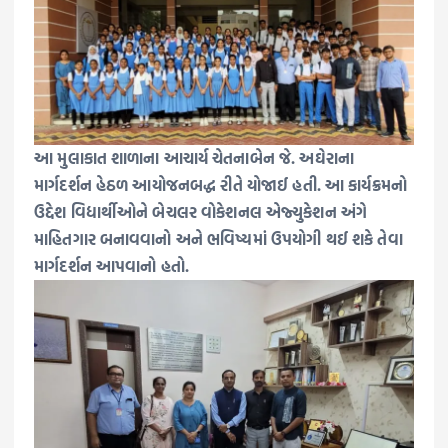
આ મુલાકાત શાળાના આચાર્ય ચેતનાબેન જે. અઘેરાના
માર્ગદર્શન હેઠળ આયોજનબદ્ધ રીતે યોજાઈ હતી. આ કાર્યક્રમનો
ઉદ્દેશ વિદ્યાર્થીઓને બેચલર વોકેશનલ એજ્યુકેશન અંગે
માહિતગાર બનાવવાનો અને ભવિષ્યમાં ઉપયોગી થઈ શકે તેવા
માર્ગદર્શન આપવાનો હતો.