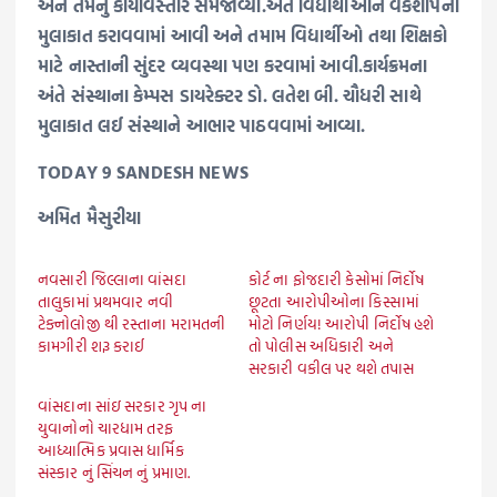
અને તેમનું કાર્યવિસ્તાર સમજાવ્યો.અંતે વિદ્યાર્થીઓને વર્કશોપની
મુલાકાત કરાવવામાં આવી અને તમામ વિદ્યાર્થીઓ તથા શિક્ષકો
માટે નાસ્તાની સુંદર વ્યવસ્થા પણ કરવામાં આવી.કાર્યક્રમના
અંતે સંસ્થાના કેમ્પસ ડાયરેક્ટર ડો. લતેશ બી. ચૌધરી સાથે
મુલાકાત લઈ સંસ્થાને આભાર પાઠવવામાં આવ્યા.
TODAY 9 SANDESH NEWS
અમિત મૈસુરીયા
નવસારી જિલ્લાના વાંસદા
કોર્ટ ના ફોજદારી કેસોમાં નિર્દોષ
તાલુકામાં પ્રથમવાર નવી
છૂટતા આરોપીઓના કિસ્સામાં
ટેક્નોલોજી થી રસ્તાના મરામતની
મોટો નિર્ણય! આરોપી નિર્દોષ હશે
કામગીરી શરૂ કરાઈ
તો પોલીસ અધિકારી અને
સરકારી વકીલ પર થશે તપાસ
વાંસદાના સાંઇ સરકાર ગૃપ ના
યુવાનોનો ચારધામ તરફ
આધ્યાત્મિક પ્રવાસ ધાર્મિક
સંસ્કાર નું સિંચન નું પ્રમાણ.