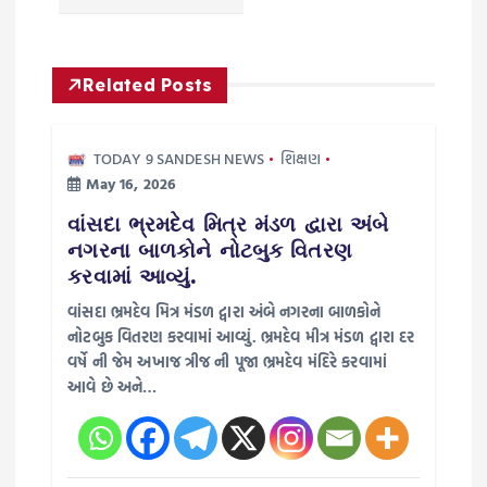
g
a
Related Posts
t
TODAY 9 SANDESH NEWS
શિક્ષણ
i
May 16, 2026
o
વાંસદા ભ્રમદેવ મિત્ર મંડળ દ્વારા અંબે
નગરના બાળકોને નોટબુક વિતરણ
n
કરવામાં આવ્યું.
વાંસદા ભ્રમદેવ મિત્ર મંડળ દ્વારા અંબે નગરના બાળકોને
નોટબુક વિતરણ કરવામાં આવ્યું. ભ્રમદેવ મીત્ર મંડળ દ્વારા દર
વર્ષે ની જેમ અખાજ ત્રીજ ની પૂજા ભ્રમદેવ મંદિરે કરવામાં
આવે છે અને…