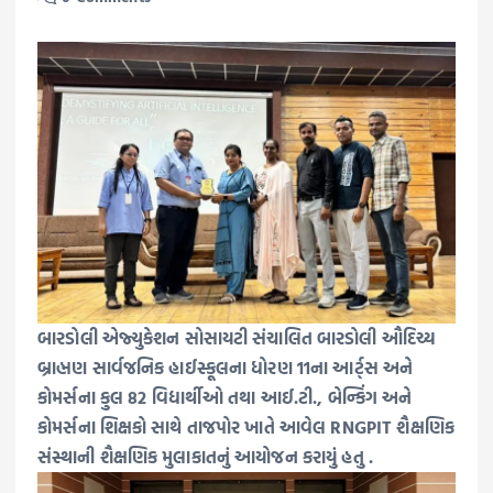
બારડોલી એજ્યુકેશન સોસાયટી સંચાલિત બારડોલી ઔદિચ્ય
બ્રાહ્મણ સાર્વજનિક હાઈસ્કૂલના ધોરણ 11ના આર્ટ્સ અને
કોમર્સના કુલ 82 વિદ્યાર્થીઓ તથા આઈ.ટી., બેન્કિંગ અને
કોમર્સના શિક્ષકો સાથે તાજપોર ખાતે આવેલ RNGPIT શૈક્ષણિક
સંસ્થાની શૈક્ષણિક મુલાકાતનું આયોજન કરાયું હતુ .