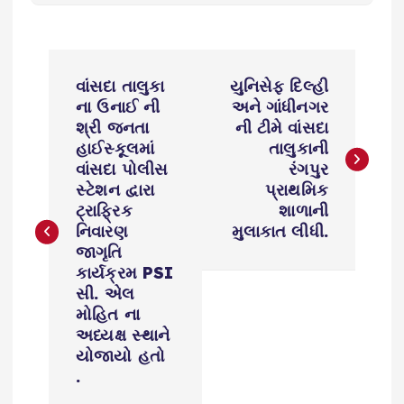
P
વાંસદા તાલુકા
યુનિસેફ દિલ્હી
o
ના ઉનાઈ ની
અને ગાંધીનગર
શ્રી જનતા
ની ટીમે વાંસદા
s
હાઈસ્કૂલમાં
તાલુકાની
વાંસદા પોલીસ
રંગપુર
સ્ટેશન દ્વારા
પ્રાથમિક
t
ટ્રાફ્રિક
શાળાની
નિવારણ
મુલાકાત લીધી.
n
જાગૃતિ
કાર્યક્રમ PSI
a
સી. એલ
મોહિત ના
v
અધ્યક્ષ સ્થાને
યોજાયો હતો
i
.