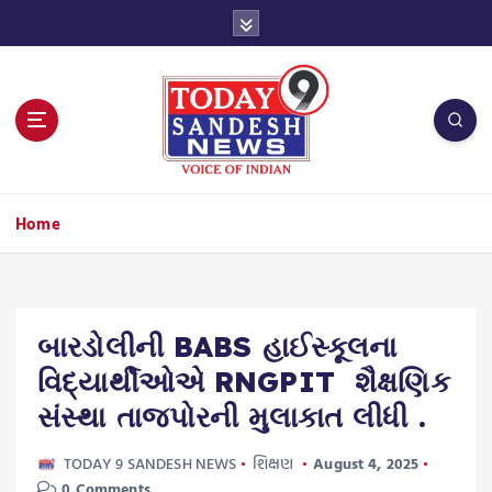
S
k
i
p
t
o
c
o
n
Home
t
e
n
t
બારડોલીની BABS હાઈસ્કૂલના
વિદ્યાર્થીઓએ RNGPIT શૈક્ષણિક
સંસ્થા તાજપોરની મુલાકાત લીધી .
TODAY 9 SANDESH NEWS
શિક્ષણ
August 4, 2025
0 Comments