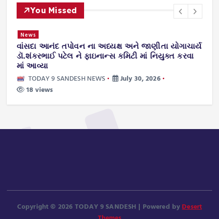
You Missed
News
વાંસદા આનંદ તપોવન ના અધ્યક્ષ અને જાણીતા યોગાચાર્ય
ન
.
ડૉ.શંકરભાઈ પટેલ ને ફાઇનાન્સ કમિટી માં નિયુક્ત કરવા
ટ
માં આવ્યા
ws
TODAY 9 SANDESH NEWS
July 30, 2026
18 views
Copyright © 2026 TODAY 9 SANDESH | Powered by
Desert
Themes