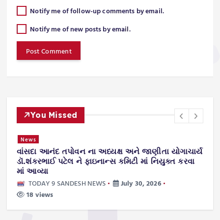
Notify me of follow-up comments by email.
Notify me of new posts by email.
You Missed
તંત્ર કામગીરી
ક્ષ અને જાણીતા યોગાચાર્ય
નવસારી જિલ્લાના વાંસદા તાલુકામાં 
 કમિટી માં નિયુક્ત કરવા
ટેક્નોલોજી થી રસ્તાના મરામતની કા
TODAY 9 SANDESH NEWS
July 
July 30, 2026
36 views