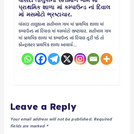
વાંસદા તાલુકાના સતીમાળ ગામ માં
પ્રાથમિક શાળા માં કમ્પાઉન્ડ નાં દિવાલ
માં મસમોટો ભ્રષ્ટાચાર.
વાંસદા તાલુકાના સતીમાળ ગામ માં પ્રાથમિક શાળા માં
કમ્પાઉન્ડ નાં દિવાલ માં મસમોટો ભ્રષ્ટાચાર. સતીમાળ ગામ
માં પ્રાથમિક શાળા માં કમ્પાઉન્ડ નાં દિવાલ તૂટી પડે તો
કોન્ટ્રાક્ટર પ્રાથમિક શાળા આચાર્ય…
Leave a Reply
Your email address will not be published.
Required
fields are marked
*