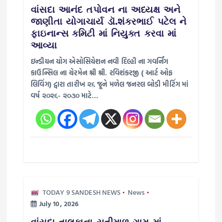
g
વાંસદા આનંદ તપોવન ના અધ્યક્ષ અને
જાણીતા યોગાચાર્ય ડૉ.શંકરભાઈ પટેલ ને
a
ફાઇનાન્સ કમિટી માં નિયુક્ત કરવા માં
આવ્યા
t
ઇન્ડીયન યોગ એસોસિયેશન નવી દિલ્હી ના ગવર્નિંગ
કાઉન્સિલ ના ચેરમેન શ્રી શ્રી. રવિશંકરજી ( આર્ટ ઓફ
i
લિવિંગ) દ્વારા તારીખ ૨૬ જૂને મળેલ જનરલ બોડી મીટિંગ માં
વર્ષ ૨૦૨૬- ૨૦૩૦ માટે…
o
n
TODAY 9 SANDESH NEWS
News
July 10, 2026