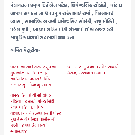
પંચાયતના પ્રમુખ દિપ્તીબેન પટેલ, શિવેન્દ્રસિંહ સોલંકી , વાંસદા
ભાજપ સંગઠન ના ઉપપ્રમુખ રાકેશભાઈ શર્મા , વિરલભાઈ
વ્યાસ , સામાજિક અગ્રણી ધર્મેન્દ્રસિંહ સોલંકી, રાજુ મોહિતે ,
મહેશ કુર્મી , આશ્રમ સહિત મોટી સંખ્યામાં લોકો હાજર રહી
સામુહિક યોગમાં સહભાગી થયા હતા.
અમિત મૈસુરીયા-
વાંસદાના સાંઇ સરકાર ગૃપ ના
વાસદા તાલુકા ના HP ગેસ ગ્રાહકો
યુવાનોનો ચારધામ તરફ
હેરાન, પરેશાન ત્રાહિમામ.
આધ્યાત્મિક પ્રવાસ ધાર્મિક
સંસ્કાર નું સિંચન નું પ્રમાણ.
વાંસદા ઉનાઈ થી સોશિયલ
મીડિયા પર સસ્તી પબ્લિસિટી
મેળવવા ઉનાઈ પવિત્ર
યાત્રાધામને ચીરહરણ કરતી પોસ્ટ
મુકાઈ સાથે વાંસદા પોલીસ ની
છબી પર પણ ઉભા કર્યા
સવાલ.???