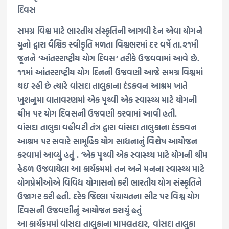
દિવસ
સમગ્ર વિશ્વ માટે ભારતીય સંસ્કૃતિની આગવી દેન એવા યોગને
યુનો દ્વારા વૈશ્વિક સ્વીકૃતિ મળતા વિશ્વભરમાં દર વર્ષે તા.૨૧મી
જૂનને ‘આંતરરાષ્ટ્રીય યોગ દિવસ’ તરીકે ઉજવવામાં આવે છે.
૧૧માં આંતરરાષ્ટ્રીય યોગ દિનની ઉજવણી આજે સમગ્ર વિશ્વમાં
થઇ રહી છે ત્યારે વાંસદા તાલુકાના દંડકવન આશ્રમ ખાતે
ખુશનુમા વાતાવરણમાં એક પૃથ્વી એક સ્વાસ્થ્ય માટે યોગની
થીમ પર યોગ દિવસની ઉજવણી કરવામાં આવી હતી.
વાંસદા તાલુકા વહીવટી તંત્ર દ્વારા વાંસદા તાલુકાના દંડકવન
આશ્રમ પર સવારે સામૂહિક યોગ સાધનાનું વિશેષ આયોજન
કરવામાં આવ્યું હતું . ‘એક પૃથ્વી એક સ્વાસ્થ્ય માટે યોગની થીમ
હેઠળ ઉજવાયેલા આ કાર્યક્રમમાં તન અને મનના સ્વાસ્થ્ય માટે
યોગપ્રેમીઓએ વિવિધ યોગાસનો કરી ભારતીય યોગ સંસ્કૃતિને
ઉજાગર કરી હતી. દરેક જિલ્લા પંચાયતના સીટ પર વિશ્વ યોગ
દિવસની ઉજવણીનું આયોજન કરાયું હતું
આ કાર્યક્રમમાં વાંસદા તાલુકાના મામલતદાર, વાંસદા તાલુકા