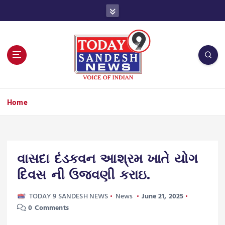
S
k
i
p
t
o
c
o
n
Home
t
e
n
t
વાસદા દંડકવન આશ્રમ ખાતે યોગ
દિવસ ની ઉજવણી કરાઇ.
TODAY 9 SANDESH NEWS
News
June 21, 2025
0 Comments