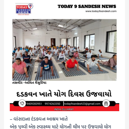
– વાંસદાના દંડકવન આશ્રમ ખાતે
એક પૃથ્વી એક સ્વાસ્થ્ય માટે યોગની થીમ પર ઉજવાયો યોગ