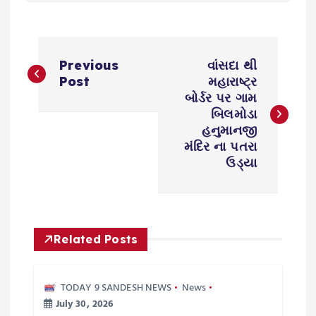
P
Previous
વાંસદા થી
o
Post
મહારાષ્ટ્ર
બોર્ડર પર ગામ
s
બિલમોડા
હનુમાનજી
મંદિર ના પતરા
t
ઉડ્યા
n
a
Related Posts
v
i
TODAY 9 SANDESH NEWS
News
July 30, 2026