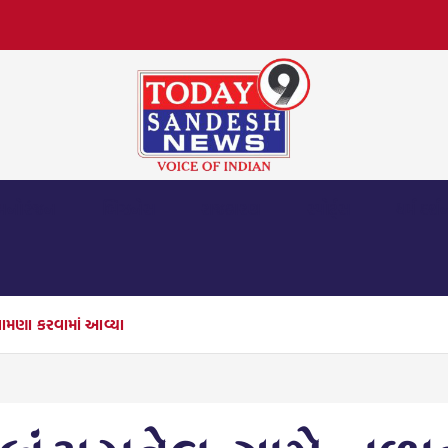
મનોરંજન
બિઝનેસ
રાજકારણ
સ્પોર્ટ્સ
ધર્મ દર્શ
વધામણા કરવામાં આવ્યા