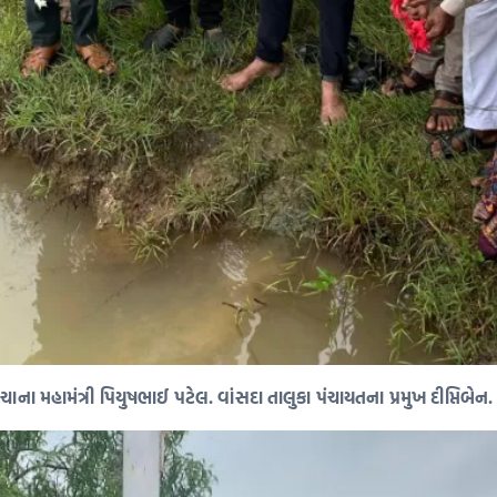
મહામંત્રી પિયુષભાઈ પટેલ. વાંસદા તાલુકા પંચાયતના પ્રમુખ દીપ્તિબેન.