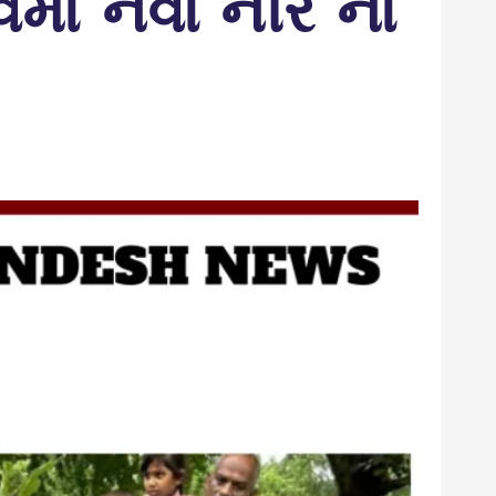
ાવમાં નવા નીર ના