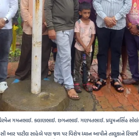
ા ચેરમેન ગમનભાઈ. કલાણભાઈ. છગનભાઈ. ગણપતભાઈ. પ્રદ્યુમનસિંહ સોલંકી.
્રી સી આર પાટીલ સાહેબે પણ જળ પર વિશેષ ધ્યાન આપીને તાલુકાને રિચાર્