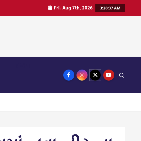
Fri. Aug 7th, 2026
3:28:41 AM
ન
ઈન્ડિયા