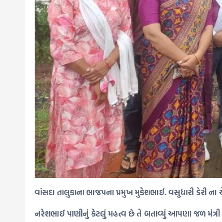
વાંસદા તાલુકાના ભાજપના પ્રમુખ મુકેશભાઈ. વસુધારી ડેરી ન
નરેશભાઈ પાણીનું કેટલું મહત્વ છે તે બતાવ્યું આપણા જળ મંત