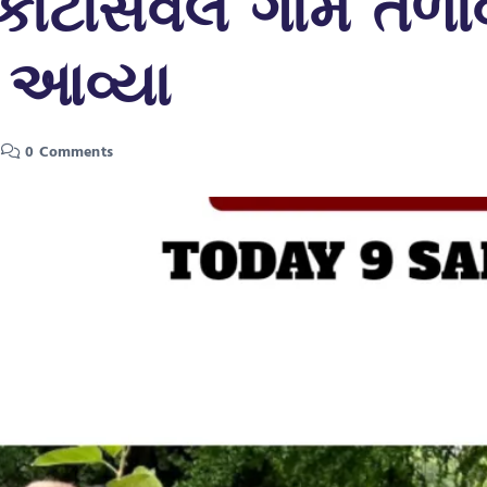
ં કાંટાસવેલ ગામે તળ
 આવ્યા
0 Comments