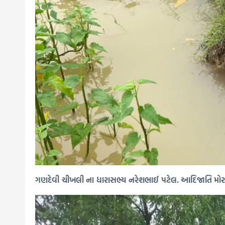
ગણદેવી ચીખલી ના ધારાસભ્ય નરેશભાઈ પટેલ. આદિજાતિ મોરચાના 