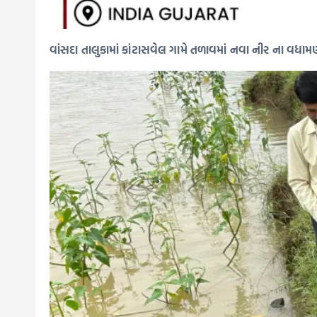
વાંસદા તાલુકામાં કાંટાસવેલ ગામે તળાવમાં નવા નીર ના વધામ