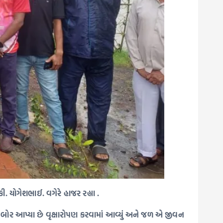
 યોગેશભાઈ. વગેરે હાજર રહ્યા .
જ બોર આપ્યા છે વૃક્ષારોપણ કરવામાં આવ્યું અને જળ એ જીવન