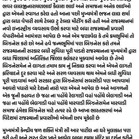
ભવર લાલજીનારાયણભાઈ કૈલાશ ભાઈ અને સમાજના અનેક ભાઈઓ
દ્વારા એમનો સ્વાગત કરેલ હતો આના પછી મુખ્યમંત્રી ભજન લાલ શર્મા
દ્વારા બધા વેપારી સાથે ટેબલ ટુ ટેબલ મીટીંગ કરી હતી અને રાજસ્થાનમાં
નવો ઇન્ડસ્ટ્રીઝ વ્યવસાય ઉભો કરવા માટે બધા રાજસ્થાની પ્રવાસી
વેપારીઓને આમંત્રણ આપેલ છે અને એમ જણાવેલ કે તમે ક્રમભૂમિમાં તો
બિઝનેસ કરો છો અને હવે જન્મભૂમિમાં પણ બિઝનેસ કરો તમને
રાજસ્થાનની સરકાર બધી સુવિધા પૂરી પાડશે રાજસ્થાનના મુખ્યમંત્રી દ્વારા
બધા જિલ્લામાં અતિરિકત જિલ્લા કલેકટર મૂકવામાં આવેલ છે તેઓ
બિઝનેસમેન ને લાગતા તમામ કામ નું નિકાલ કરવા અને એમને લાગતી
ફરિયાદને દૂર કરવા માટે અને સરળ વ્યવસાય થાય એમને બધી સુવિધા
પૂરી પાડવામાં આવે સરકાર દ્વારા બિઝનેસમાં સબસીડી પણ આપવામાં
આવશે પધારો મારે દેશનો નારો પણ એમને આપેલ છે અને આગળની
એક જૂની કહાવત છે જહા ના પહોંચે રેલગાડી વહાં પહોંચે બેલગાડી અને
જહા ના પહોંચે બેલગાડી વહાં પહોંચે મારવાડી બિઝનેસમેન મારવાડી
સમાજ હંમેશા બિઝનેસ માટે તત્પર રહે છે આખા ભારતભરમાં અને
વિદેશમાં રાજસ્થાની પ્રવાસીઓ એમની છાપ મૂકેલી છે
મુખ્યમંત્રી કેન્દ્રીય જળ શક્તિ મંત્રી સી આર પાટીલ ના ઘરે મુલાકાત પણ
કરી હતી અને સુરત વેસુ ખાતે આવેલ બાબા શ્યામ મંદિર મા દર્શન કરીને