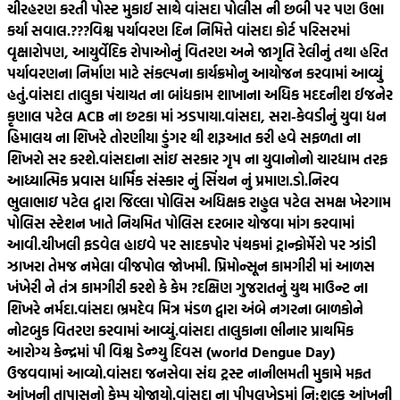
ચીરહરણ કરતી પોસ્ટ મુકાઈ સાથે વાંસદા પોલીસ ની છબી પર પણ ઉભા
કર્યા સવાલ.???
વિશ્વ પર્યાવરણ દિન નિમિત્તે વાંસદા કોર્ટ પરિસરમાં
વૃક્ષારોપણ, આયુર્વેદિક રોપાઓનું વિતરણ અને જાગૃતિ રેલીનું તથા હરિત
પર્યાવરણના નિર્માણ માટે સંકલ્પના કાર્યક્રમોનુ આયોજન કરવામાં આવ્યું
હતું.
વાંસદા તાલુકા પંચાયત ના બાંધકામ શાખાના અધિક મદદનીશ ઈજનેર
કૃણાલ પટેલ ACB ના છટકા માં ઝડપાયા.
વાંસદા, સરા-કેવડીનું યુવા ધન
હિમાલય ના શિખરે તોરણીયા ડુંગર થી શરૂઆત કરી હવે સફળતા ના
શિખરો સર કરશે.
વાંસદાના સાંઇ સરકાર ગૃપ ના યુવાનોનો ચારધામ તરફ
આધ્યાત્મિક પ્રવાસ ધાર્મિક સંસ્કાર નું સિંચન નું પ્રમાણ.
ડો.નિરવ
ભુલાભાઇ પટેલ દ્વારા જિલ્લા પોલિસ અધિક્ષક રાહુલ પટેલ સમક્ષ ખેરગામ
પોલિસ સ્ટેશન ખાતે નિયમિત પોલિસ દરબાર યોજવા માંગ કરવામાં
આવી.
ચીખલી ફડવેલ હાઇવે પર સાદકપોર પંથકમાં ટ્રાન્ફોર્મેરો પર ઝાંડી
ઝાખરા તેમજ નમેલા વીજપોલ જોખમી. પ્રિમોન્સૂન કામગીરી માં આળસ
ખંખેરી ને તંત્ર કામગીરી કરશે કે કેમ ?
દક્ષિણ ગુજરાતનું યુથ માઉન્ટ ના
શિખરે નર્મદા.
વાંસદા ભ્રમદેવ મિત્ર મંડળ દ્વારા અંબે નગરના બાળકોને
નોટબુક વિતરણ કરવામાં આવ્યું.
વાંસદા તાલુકાના ભીનાર પ્રાથમિક
આરોગ્ય કેન્દ્રમાં પી વિશ્વ ડેન્ગ્યુ દિવસ (world Dengue Day)
ઉજવવામાં આવ્યો.
વાંસદા જનસેવા સંઘ ટ્રસ્ટ નાનીભમતી મુકામે મફત
આંખની તાપાસનો કેમ્પ યોજાયો.
વાંસદા ના પીપલખેડમાં નિ:શુલ્ક આંખની