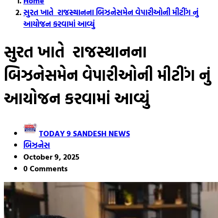
Home
સુરત ખાતે રાજસ્થાનના બિઝનેસમેન વેપારીઓની મીટીંગ નું
આયોજન કરવામાં આવ્યું
સુરત ખાતે રાજસ્થાનના
બિઝનેસમેન વેપારીઓની મીટીંગ નું
આયોજન કરવામાં આવ્યું
TODAY 9 SANDESH NEWS
બિઝનેસ
October 9, 2025
0 Comments