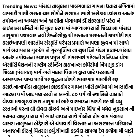
Skip
Trending News:
વાંસદા તાલુકાના પાલગભાણ ગામના ઉતારા ફળિયામાં
to
વરસાદી પાણી ભરાતા ચાર લોકોને સલામત સ્થળે ખસેડાયા.
વાંસદા આનંદ
content
તપોવન ના અધ્યક્ષ અને જાણીતા યોગાચાર્ય ડૉ.શંકરભાઈ પટેલ ને
ફાઇનાન્સ કમિટી માં નિયુક્ત કરવા માં આવ્યા
નવસારી જિલ્લાના વાંસદા
તાલુકામાં પ્રથમવાર નવી ટેક્નોલોજી થી રસ્તાના મરામતની કામગીરી શરૂ
કરાઈ
આપણી ભારતીય સંસ્કૃતિ પરંપરા પ્રમાણે આપણા જીવન માં સાચો
માર્ગ બતાવનાર ગુરુદેવ ને ગુરુપૂર્ણિમા ના શુભ દિને વંદન પ્રણામ.
વાંસદા
આનંદ તપોવનના સ્થાપક પ્રમુખ ડૉ. શંકરભાઈ પટેલની ઇન્ડિયન યોગા
એસોસિયેશનની રાષ્ટ્રીય સ્ટેન્ડિંગ ફાઇનાન્સ કમિટીમાં નિમણૂક.
ડાંગ
જિલ્લા (પંચાયત) માર્ગ અને મકાન વિભાગ દ્વારા ભારે વરસાદથી
અસરગ્રસ્ત ગ્રામ્ય માર્ગો પર યુદ્ધના ધોરણે સમારકામ કામગીરી શરૂ
કરાઈ.
નાનાપોંઢા તાલુકાના કાકડકોપર ગામના ખોરી ફળીયા માં આઝાદીના
આટલા વર્ષો બાદ પણ રસ્તો ન બન્યો. ૮૦‌ વર્ષ થી સ્થાનિકો હાલાકી
વેઠવા મજબૂર.
વાંસદા તાલુકા માં ભારે વારસાદના કારણે ૪૯ થી વધુ
રસ્તાઓ પરના લો લેવલ કોઝવે અને માઇનોર બ્રિજ ને થયેલ નુકસાન ની
મરામત ચાલુ.
વાંસદા પી આઈ ચાવડા સાથે પોલીસ ટીમ ગ્રામ પંચાયત
વાસદા તાલુકાના હોદ્દેદારો એ ચંપાવાડી વિસ્તાર ના અસરગ્રસ્ત પરિવારને
અનાજની કીટનું વિતરણ કર્યું.
ચીખલી ફડવેલ શામળા દેવ ફળીયા થી વાડી