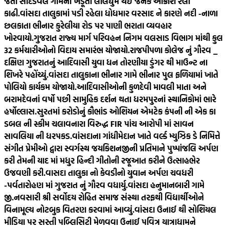
જતા સાદડવેલ ગામના ખેડૂતો લાલઘુમ થઈ જનક આક્રોશ રેલી
કાઢી.
વાંસદા તાલુકામાં પડી રહેલા ધોધમાર વરસાદ ને કારણે નદી -નાળા
છલકાતા ભીનાર કુરેલીયા રોડ પર પાણી ભરાતા વ્યવહાર
ખોરવાયો.
ગુજરાત રાજ્ય માર્ગ પરિવહન નિગમ વલસાડ વિભાગ માંથી કુલ
32 કર્મચારીઓનો વિદાય સમારંભ યોજાયો.
રાજપીપળા કોલેજ નું ગૌરવ _
દક્ષિણ ગુજરાતનું આદિવાસી યુવા ધન તોરણીયા ડુંગર થી માઉન્ટ ના
શિખરે પહોંચ્યું.
વાંસદા તાલુકાના ભીનાર ગામે ભીનાર પુલ ફળિયામાં ખાતે
પોલિયો કાર્યકમ યોજાયો.
આદિવાસીઓની કુળદેવી માવલી માતા અને
બરામદેવનાં વર્ષો પછી સામુહિક દર્શન થતા ધરમપુરનાં સ્થાનિકોમાં ભારે
હર્ષોલ્લાસ.
સુરતમાં કરોડોનું કૌભાંડ ઓશિયન એમટેક કંપની ની એક કા
ડબલ ની સ્કીમ ચલાવનારા વિરુદ્ધ FIR પાંચ આરોપી માં સાવન
સાવલિયા ની ધરપકડ.
વાંસદાના ગાંધીમેદાન ખાતે વર્લ્ડ મ્યુઝિક ડે નિમિત્તે
સંગીત પ્રેમીઓ દ્વારા સ્વર્ગસ્થ જયકિશનજીની પ્રતિમાને પુષ્પાંજલિ અર્પણ
કરી તેમની યાદ માં મધુર હિન્દી ગીતોની રજૂઆત કરીને ઉત્સાહભેર
ઉજવણી કરી.
વાસદા તાલુકા નો કેવડીનો યુવાન અર્પણ ચવધરી
-પર્વતારોહણ માં ગુજરાત નું ગૌરવ વધાર્યુ.
વાંસદા હનુમાનબારી ગામે
જી.નવસારી શ્રી સર્વોદય રોહિત સમાજ સંસ્થા તરફથી વિદ્યાર્થીઓને
વિનામૂલ્ય નોટબુક વિતરણ કરવામાં આવ્યું.
વાંસદા ઉનાઈ થી સોશિયલ
મીડિયા પર સસ્તી પબ્લિસિટી મેળવવા ઉનાઈ પવિત્ર યાત્રાધામને