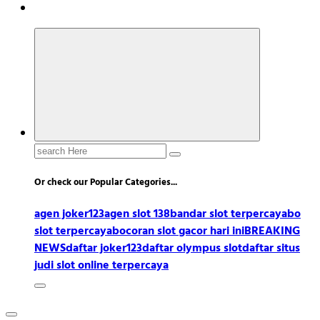
Search
for:
Or check our Popular Categories...
agen joker123
agen slot 138
bandar slot terpercaya
bo
slot terpercaya
bocoran slot gacor hari ini
BREAKING
NEWS
daftar joker123
daftar olympus slot
daftar situs
judi slot online terpercaya