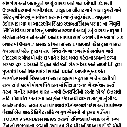
લોકાર્પણ અને ખાતમુહૂર્ત કરાયું.
વાંસદા ખાતે જન ઔષધી દિવસની
ઉજવણી કરવામાં આવી.
વાંસદા તાલુકાના ભીનાર ગામે થાણા ડુંગરી ગામે
ક્રિકેટ ટુર્નામેન્ટનું આયોજન કરવામાં આવ્યું હતું.
વાંસદા, તાલુકાના
કંડોલપાડા ગામમાં આદરણીય શિક્ષક રણજીતસિંહજી પરમાર ના નિવૃત્તિ
નિમિત્તે વિદાય સમારંભનું આયોજન કરવામાં આવ્યું હતું.
વાસદા તાલુકામાં
હોળીના તહેવાર નો અનેરો આનંદ માણવા લોકો હજારો ની સંખ્યા માં હાટ
બજાર માં ઉમટયા.
વલસાડ-ડાંગના સાંસદ ધવલભાઈ પટેલ દ્વારા વાંસદા
ધવલભાઈ પટેલ દ્વારા વાંસદા સ્થિત તેમના જનસંપર્ક કાર્યાલય ખાતે
લોકદરબાર યોજાયો.
વાંસદા ખાતે સાંસદ ધવલ પટેલના પ્રયત્નો ફળ્યા
સરકાર દ્વારા વાંસદાને વિજ્ઞાન કોલેજની ભેટ સાંસદ અને નાણાંમંત્રી દ્વારા
મુખ્યમંત્રી અને શિક્ષણમંત્રી સાથેની ચર્ચાનો આખરે સુખદ અંત
આવ્યો
નવસારી જિલ્લાના વાંસદા તાલુકામાં મહુવાસ ખાતે ચાલતી શ્રી
સત્ય સાંઈ લક્ષ્મી મોહન વિદ્યાલય માં શિક્ષણ જગત ને શર્મશાર કરતી
ઘટના બની.
સાવધાન ભારત ~નવો છેતરપિંડીનો રસ્તો! જો જો છેતરાશો
નહિ. મોબાઈલ ? આ સામાન્ય ફોન સ્કેમ નથી.
વાસદા તાલુકા નું ગૌરવ
આનંદ તપોવન નવતાડ ના યોગાચાર્ય ડૉ.શંકરભાઈ પટેલ અને ડાયરેક્ટર
વૈશાલીબેન શાહ ડેલિગેટ તરીકે આયુષ એક્સ્પો માં દુબઇ પહોંચ્યા
.
TODAY 9 SANDESH NEWS તરફથી રવિન્દ્રભાઇ મહાકાલ ને જન્મ
દિન ની શુભકામના. જય શ્રી કૃષ્ણ તમારી બધી મનોકામના પૂર્ણ કરે એવી