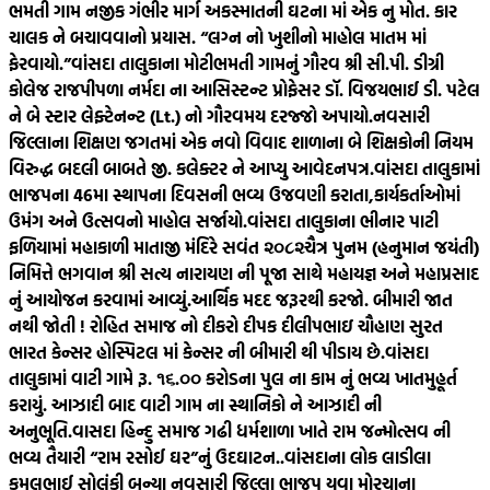
ભમતી ગામ નજીક ગંભીર માર્ગ અકસ્માતની ઘટના માં એક નુ મોત. કાર
ચાલક ને બચાવવાનો પ્રયાસ. “લગ્ન નો ખુશીનો માહોલ માતમ માં
ફેરવાયો.”
વાંસદા તાલુકાના મોટીભમતી ગામનું ગૌરવ શ્રી સી.પી. ડીગ્રી
કોલેજ રાજપીપળા નર્મદા ના આસિસ્ટન્ટ પ્રોફેસર ડૉ. વિજયભાઈ ડી. પટેલ
ને બે સ્ટાર લેફ્ટેનન્ટ (Lt.) નો ગૌરવમય દરજ્જો અપાયો.
નવસારી
જિલ્લાના શિક્ષણ જગતમાં એક નવો વિવાદ શાળાના બે શિક્ષકોની નિયમ
વિરુદ્ધ બદલી બાબતે જી. કલેક્ટર ને આપ્યુ આવેદનપત્ર.
વાંસદા તાલુકામાં
ભાજપના 46મા સ્થાપના દિવસની ભવ્ય ઉજવણી કરાતા,કાર્યકર્તાઓમાં
ઉમંગ અને ઉત્સવનો માહોલ સર્જાયો.
વાંસદા તાલુકાના ભીનાર પાટી
ફળિયામાં મહાકાળી માતાજી મંદિરે સવંત ‌‌૨૦૮૨ચૈત્ર‌ પુનમ (હનુમાન જયંતી)
નિમિત્તે ભગવાન શ્રી સત્ય નારાયણ ની પૂજા સાથે મહાયજ્ઞ અને મહાપ્રસાદ
નું આયોજન કરવામાં આવ્યું.
આર્થિક મદદ જરૂરથી કરજો. બીમારી જાત
નથી જોતી ! રોહિત સમાજ નો દીકરો દીપક દીલીપભાઇ ચૌહાણ સુરત
ભારત કેન્સર હોસ્પિટલ માં કેન્સર ની બીમારી થી પીડાય છે.
વાંસદા
તાલુકામાં વાટી ગામે રૂ. ૧૬.૦૦ કરોડના પુલ ના કામ નું ભવ્ય ખાતમુહૂર્ત
કરાયું. આઝાદી બાદ વાટી ગામ ના સ્થાનિકો ને આઝાદી ની
અનુભૂતિ.
વાસદા હિન્દુ સમાજ ગઢી ધર્મશાળા ખાતે રામ જન્મોત્સવ ની
ભવ્ય તૈયારી “રામ રસોઈ ઘર”નું ઉદઘાટન..
વાંસદાના લોક લાડીલા
કમલભાઈ સોલંકી બન્યા નવસારી જિલ્લા ભાજપ યુવા મોરચાના