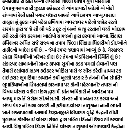
કમલભાઈ સોલંકી બન્યા નવસારી જિલ્લા ભાજપ યુવા મોરચાના
ઉપપ્રમુખ
નવસારી જીલ્લા કલેક્ટર ને આંગણવાડી બહેનો એ મોટી
સંખ્યામાં રેલી કાઢી પગાર વધારા બાબતે આવેદનપત્ર આપ્યુ.
વાસદા
તાલુકા નું કુકડા ગામે પટેલ ફળિયામાં અવરજવર માટેનો જાહેર રસ્તો
સરપંચ દ્વારા જ જે સી બી વડે 3 ફૂટ નું બન્ને બાજુ રસ્તાની વચ્ચે ખોદકામ
કરી રસ્તો બંધ કરવાના આક્ષેપો ગ્રામજનો દ્વારા કરવામાં આવ્યા.
શિક્ષણ
કમિશનર રુચિત રાજે રાજ્યના તમામ જિલ્લા શિક્ષણાધિકારીઓ ડીઈઓને
તાકીદનો આદેશ કર્યો છે. – જેમાં સ્પષ્ટ જણાવામાં આવ્યું છે કે, ગેરહાજર
રહેલા વિદ્યાર્થીઓ ખરેખર કોણ છે? તેમના એડમિશનની સ્થિતિ શું છે?
શંકાસ્પદ શાળાઓની ગ્રાન્ટ કાપવા સુધીના કડક પગલાં લેવાની પણ
તૈયારી દર્શાવાઈ.
ભરૂચ કલેક્ટર ઓફિસ પાસે જ સીઝ કરેલી હાયવા ટ્રક
લઈ ફરાર ભૂમાફિયા! કાયદાને કર્યો ખુલ્લો પડકાર કે તંત્રની મૌન સંમતિ?
ભૂમાફિયાઓના હિંમતભર્યા કારનામા પર કોની મહેરબાની? તપાસ નો
વિષય.
વાંસદા વકીલ મંડળ દ્વારા મેં. પ્રાંત અધિકારી ને આવેદન પત્ર
આપ્યુ.મારુતિ ઝેરોક્ષ સી.એસ.સી. સેન્ટર ની માન્યતા રદ કરવા અને
સ્ટેમ્પ પેપર ની કાળા બજારી ની ફરીયાદ.
વાંસદા તાલુકાના નાની ભમતી
ખાતે રાજ્યપાલશ્રી આચાર્ય દેવવ્રતજીએ બિયારણ વૃદ્ધિ કેન્દ્રની લીધી
મુલાકાત.
જેસીઆઈ વાંસદા રોયલ દ્વારા મહિલા દિનની ઉજવણી કરવામાં
આવી.
વિશ્વ મહિલા દિવસ નિમિત્તે વાંસદા તાલુકામાં આંગણવાડી કેન્દ્રોના