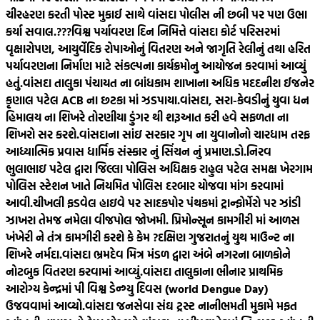
ચીરહરણ કરતી પોસ્ટ મુકાઈ સાથે વાંસદા પોલીસ ની છબી પર પણ ઉભા
કર્યા સવાલ.???
વિશ્વ પર્યાવરણ દિન નિમિત્તે વાંસદા કોર્ટ પરિસરમાં
વૃક્ષારોપણ, આયુર્વેદિક રોપાઓનું વિતરણ અને જાગૃતિ રેલીનું તથા હરિત
પર્યાવરણના નિર્માણ માટે સંકલ્પના કાર્યક્રમોનુ આયોજન કરવામાં આવ્યું
હતું.
વાંસદા તાલુકા પંચાયત ના બાંધકામ શાખાના અધિક મદદનીશ ઈજનેર
કૃણાલ પટેલ ACB ના છટકા માં ઝડપાયા.
વાંસદા, સરા-કેવડીનું યુવા ધન
હિમાલય ના શિખરે તોરણીયા ડુંગર થી શરૂઆત કરી હવે સફળતા ના
શિખરો સર કરશે.
વાંસદાના સાંઇ સરકાર ગૃપ ના યુવાનોનો ચારધામ તરફ
આધ્યાત્મિક પ્રવાસ ધાર્મિક સંસ્કાર નું સિંચન નું પ્રમાણ.
ડો.નિરવ
ભુલાભાઇ પટેલ દ્વારા જિલ્લા પોલિસ અધિક્ષક રાહુલ પટેલ સમક્ષ ખેરગામ
પોલિસ સ્ટેશન ખાતે નિયમિત પોલિસ દરબાર યોજવા માંગ કરવામાં
આવી.
ચીખલી ફડવેલ હાઇવે પર સાદકપોર પંથકમાં ટ્રાન્ફોર્મેરો પર ઝાંડી
ઝાખરા તેમજ નમેલા વીજપોલ જોખમી. પ્રિમોન્સૂન કામગીરી માં આળસ
ખંખેરી ને તંત્ર કામગીરી કરશે કે કેમ ?
દક્ષિણ ગુજરાતનું યુથ માઉન્ટ ના
શિખરે નર્મદા.
વાંસદા ભ્રમદેવ મિત્ર મંડળ દ્વારા અંબે નગરના બાળકોને
નોટબુક વિતરણ કરવામાં આવ્યું.
વાંસદા તાલુકાના ભીનાર પ્રાથમિક
આરોગ્ય કેન્દ્રમાં પી વિશ્વ ડેન્ગ્યુ દિવસ (world Dengue Day)
ઉજવવામાં આવ્યો.
વાંસદા જનસેવા સંઘ ટ્રસ્ટ નાનીભમતી મુકામે મફત