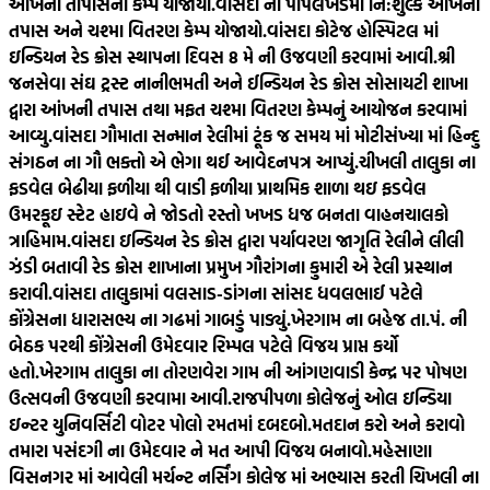
આંખની તાપાસનો કેમ્પ યોજાયો.
વાંસદા ના પીપલખેડમાં નિ:શુલ્ક આંખની
તપાસ અને ચશ્મા વિતરણ કેમ્પ યોજાયો.
વાંસદા કોટેજ હોસ્પિટલ માં
ઇન્ડિયન રેડ ક્રોસ સ્થાપના દિવસ 8 મે ની ઉજવણી કરવામાં આવી.
શ્રી
જનસેવા સંઘ ટ્રસ્ટ નાનીભમતી અને ઈન્ડિયન રેડ ક્રોસ સોસાયટી શાખા
દ્વારા આંખની તપાસ તથા મફત ચશ્મા વિતરણ કેમ્પનું આયોજન કરવામાં
આવ્યુ.
વાંસદા ગૌમાતા સન્માન રેલીમાં ટૂંક જ સમય માં મોટીસંખ્યા માં હિન્દુ
સંગઠન ના ગૌ ભક્તો એ ભેગા થઈ આવેદનપત્ર આપ્યું.
ચીખલી તાલુકા ના
ફડવેલ બેઢીયા ફળીયા થી વાડી ફળીયા પ્રાથમિક શાળા થઇ ફડવેલ
ઉમરકૂઇ સ્ટેટ હાઇવે ને જોડતો રસ્તો ખખડ ધજ બનતા વાહનચાલકો
ત્રાહિમામ.
વાંસદા ઇન્ડિયન રેડ ક્રોસ દ્વારા પર્યાવરણ જાગૃતિ રેલીને લીલી
ઝંડી બતાવી રેડ ક્રોસ શાખાના પ્રમુખ ગૌરાંગના કુમારી એ રેલી પ્રસ્થાન
કરાવી.
વાંસદા તાલુકામાં વલસાડ-ડાંગના સાંસદ ધવલભાઈ પટેલે
કોંગ્રેસના ધારાસભ્ય ના ગઢમાં ગાબડું પાડ્યું.
ખેરગામ ના બહેજ તા.પં. ની
બેઠક પરથી કોંગ્રેસની ઉમેદવાર રિમ્પલ પટેલે વિજય પ્રાપ્ત કર્યો
હતો.
ખેરગામ તાલુકા ના તોરણવેરા ગામ ની આંગણવાડી કેન્દ્ર પર પોષણ
ઉત્સવની ઉજવણી કરવામા આવી.
રાજપીપળા કોલેજનું ઓલ ઇન્ડિયા
ઇન્ટર યુનિવર્સિટી વોટર પોલો રમતમાં દબદબો.
મતદાન કરો અને કરાવો
તમારા પસંદગી ના ઉમેદવાર ને મત આપી વિજય બનાવો.
મહેસાણા
વિસનગર માં આવેલી મર્ચન્ટ નર્સિંગ કોલેજ માં અભ્યાસ કરતી ચિખલી ના