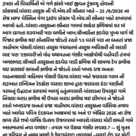
રૂમલા ની વિદ્યાર્થિની એ ગળે ફાંસો ખાઈ જીવન ટુંકાવ્યુ હોવાની
લોકચર્ચા.
વાંસદા તાલુકા ની પી.એચ.સી ભીનાર ખાતે – 23 /4/2026 ના
રોજ HPV વેક્સિન મેગા ડ્રાઈવ પ્રોગ્રામ પી.એચ.સી ભીનાર ખાતે રાખવામાં
આવ્યો હતો..
વાંસદા તાલુકાના ભીનાર ગામમાં ભાઠેલ ફળિયામાં ઘર માં
આગ લાગતા ઘરવખરી પણ બળીને ખાખ.
ચીખલીના ફડવેલ મુખ્ય માર્ગ થી
પિંજાર ફળીયા થઇ સોનારિયા જોડતો રસ્તો ૧૩ વરસે પણ ના બનતાં પ્રજા
ત્રાહીમામ પોકારી.
વાંસદા તાલુકા પંચાયતમાં તાલુકા અધિકારી ની બદલી
બાદ પણ ‘ટકાવારી’નો મોહ યથાવતના ગંભીર આક્ષેપોથી વહીવટી તંત્રમાં
ખળભળાટ.
ચીખલી તાલુકાના ફડવેલ વાડી ફળિયા થી શામળા દેવ ફળીયા
થઇ કણભઈ ભવાની ફળીયા ને જોડતો રસ્તો ખખડ ધજ બનતા
વાહનચાલકો ત્રાહિમામ પોકારી ઉઠયા.
વાંસદા ખાતે જલધારા પરબ ની
શરૂઆત ઇન્ડિયન રેડક્રોસ વાસદા શાખા દ્વારા જલધારા ઠંડા પાણીની
પરબનું ઉદ્ઘાટન કરવામાં આવ્યું હતું
નવસારી-વાંસદાના ઉંમરકુઇ ગામે
નિચલા બરડા ફળીયા થી ઉપલા બરડા ફળીયા થઇ લીમઝર ને જોડતો
રસ્તો ખખડધજ બનતાં પ્રજા ત્રાહીમામ.
વાંસદા તાલુકાના વાંસિયા તળાવ
ખાતે આવેલ પવિત્ર દંડકવન આશ્રમમાં 16 અને 17 એપ્રિલ 2026 ના રોજ
ભવ્ય રીતે 11મો વાર્ષિક ઉત્સવ ઉજવવામાં આવશે.
વાંસદા મોટી ભમતી ગામે
અકસ્માતમાં નવા વળાંક? : તપાસ પર ઉઠ્યા ગંભીર સવાલ.? — શું મૃતક
ના પરિવાર ને ન્યાય મળશે કે કેમ?
વાંસદા તાલુકામાં –વઘઈ રોડ પર મોટી