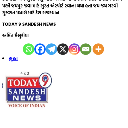
પછી જયપુર જવા માટે સુરત એરપોર્ટ રવાના થયા હતા જય જય ગરવી
ગુજરાત પધારો મારે દેશ રાજસ્થાન
TODAY 9 SANDESH NEWS
અમિત મૈસુરીયા
સુરત