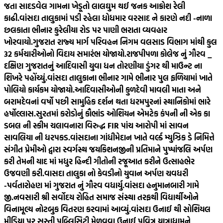
જતા સાદડવેલ ગામના ખેડૂતો લાલઘુમ થઈ જનક આક્રોશ રેલી
કાઢી.
વાંસદા તાલુકામાં પડી રહેલા ધોધમાર વરસાદ ને કારણે નદી -નાળા
છલકાતા ભીનાર કુરેલીયા રોડ પર પાણી ભરાતા વ્યવહાર
ખોરવાયો.
ગુજરાત રાજ્ય માર્ગ પરિવહન નિગમ વલસાડ વિભાગ માંથી કુલ
32 કર્મચારીઓનો વિદાય સમારંભ યોજાયો.
રાજપીપળા કોલેજ નું ગૌરવ _
દક્ષિણ ગુજરાતનું આદિવાસી યુવા ધન તોરણીયા ડુંગર થી માઉન્ટ ના
શિખરે પહોંચ્યું.
વાંસદા તાલુકાના ભીનાર ગામે ભીનાર પુલ ફળિયામાં ખાતે
પોલિયો કાર્યકમ યોજાયો.
આદિવાસીઓની કુળદેવી માવલી માતા અને
બરામદેવનાં વર્ષો પછી સામુહિક દર્શન થતા ધરમપુરનાં સ્થાનિકોમાં ભારે
હર્ષોલ્લાસ.
સુરતમાં કરોડોનું કૌભાંડ ઓશિયન એમટેક કંપની ની એક કા
ડબલ ની સ્કીમ ચલાવનારા વિરુદ્ધ FIR પાંચ આરોપી માં સાવન
સાવલિયા ની ધરપકડ.
વાંસદાના ગાંધીમેદાન ખાતે વર્લ્ડ મ્યુઝિક ડે નિમિત્તે
સંગીત પ્રેમીઓ દ્વારા સ્વર્ગસ્થ જયકિશનજીની પ્રતિમાને પુષ્પાંજલિ અર્પણ
કરી તેમની યાદ માં મધુર હિન્દી ગીતોની રજૂઆત કરીને ઉત્સાહભેર
ઉજવણી કરી.
વાસદા તાલુકા નો કેવડીનો યુવાન અર્પણ ચવધરી
-પર્વતારોહણ માં ગુજરાત નું ગૌરવ વધાર્યુ.
વાંસદા હનુમાનબારી ગામે
જી.નવસારી શ્રી સર્વોદય રોહિત સમાજ સંસ્થા તરફથી વિદ્યાર્થીઓને
વિનામૂલ્ય નોટબુક વિતરણ કરવામાં આવ્યું.
વાંસદા ઉનાઈ થી સોશિયલ
મીડિયા પર સસ્તી પબ્લિસિટી મેળવવા ઉનાઈ પવિત્ર યાત્રાધામને