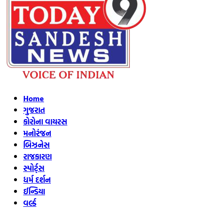
Home
ગુજરાત
કોરોના વાયરસ
મનોરંજન
બિઝનેસ
રાજકારણ
સ્પોર્ટ્સ
ધર્મ દર્શન
ઈન્ડિયા
વર્લ્ડ