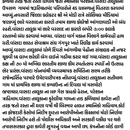
ફળીયા તરફ જતો રસ્તો ધોવાય જતા સ્થાનિકો પરેશાન.
વાંસદા તાલુકાનાં
ઉપસળ ગામમાં જરૂરિયાતમંદ પરિવારોને 45 ધાબળાનું વિતરણ કરવામાં
આવ્યું.
નવસારી જિલ્લા કલેકટર શ્રી એ મોડી રાત્રે સોશિયલ મીડિયામાં
જણાવ્યું ભારે વરસાદના કારણે તમામ શાળા કોલેજો આંગણવાડી ઓ બંધ
રહશે.
વાંસદા તાલુકા માં ભારે વરસાદ ના કારણે બપોરે ૩:૦૦ કલાકે
રસ્તાઓ બંધ કરવામાં આવ્યા. વાંસદા માર્ગ મકાન વિભાગે કાર્યવાહી હાથ
ધરી.
વાંસદા ભારત સેવાશ્રમ સંઘ ગંગપુર ખાતે રિલીફ કાર્ય કરવામાં
આવ્યું.
વાસદા તાલુકામાં ધોળે દિવસે આંગળીયા પેઢીના સંચાલક ની નજર
ચૂકવી 14 લાખ ભરેલી બેગ લઈને ગઠીયા કરાર થઈ ગયા.
વાંસદા તાલુકાના
કક્ષ ની ૭૦ મો અખિલ ભારતીય શાળા કીય રમતોત્સવ સ્પધૉ નો ઉત્સાહ
ભેર પ્રારંભ.
વાંસદા ઝોનમાંથી વ્યવસ્થાપક સમિતિના સભ્ય તરીકે
રાજેન્દ્રસિંહ પરમારે ઉમેદવારીપત્રક નોંધાવ્યું.
વાંસદા તાલુકાના સતીમાળ
ગામ માં પ્રાથમિક શાળા માં કમ્પાઉન્ડ નાં દિવાલ માં મસમોટો
ભ્રષ્ટાચાર.
વાસદા તાલુકા ના HP ગેસ ગ્રાહકો હેરાન, પરેશાન
ત્રાહિમામ.
વાંસદા તાલુકાના કુરેલીયા ગામના તાડ ફળિયામાં કાવેરા નદી
તરફ જતો રસ્તા ની ઘણા વર્ષો થી બિસ્માર હાલત સ્થાનિકો ત્રાહિમામ.
કોર્ટ
ના ફોજદારી કેસોમાં નિર્દોષ છૂટતા આરોપીઓના કિસ્સામાં મોટો નિર્ણય!
આરોપી નિર્દોષ હશે તો પોલીસ અધિકારી અને સરકારી વકીલ પર થશે
તપાસ
સરકાર દ્વારા કાવેરી સુગરનું વચન આપી IPL કંપનીના બોર્ડ લાગી