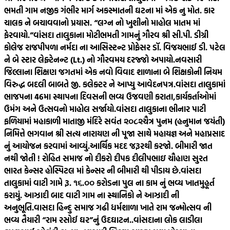
ભમતી ગામ નજીક ગંભીર માર્ગ અકસ્માતની ઘટના માં એક નુ મોત. કાર
ચાલક ને બચાવવાનો પ્રયાસ. “લગ્ન નો ખુશીનો માહોલ માતમ માં
ફેરવાયો.”
વાંસદા તાલુકાના મોટીભમતી ગામનું ગૌરવ શ્રી સી.પી. ડીગ્રી
કોલેજ રાજપીપળા નર્મદા ના આસિસ્ટન્ટ પ્રોફેસર ડૉ. વિજયભાઈ ડી. પટેલ
ને બે સ્ટાર લેફ્ટેનન્ટ (Lt.) નો ગૌરવમય દરજ્જો અપાયો.
નવસારી
જિલ્લાના શિક્ષણ જગતમાં એક નવો વિવાદ શાળાના બે શિક્ષકોની નિયમ
વિરુદ્ધ બદલી બાબતે જી. કલેક્ટર ને આપ્યુ આવેદનપત્ર.
વાંસદા તાલુકામાં
ભાજપના 46મા સ્થાપના દિવસની ભવ્ય ઉજવણી કરાતા,કાર્યકર્તાઓમાં
ઉમંગ અને ઉત્સવનો માહોલ સર્જાયો.
વાંસદા તાલુકાના ભીનાર પાટી
ફળિયામાં મહાકાળી માતાજી મંદિરે સવંત ‌‌૨૦૮૨ચૈત્ર‌ પુનમ (હનુમાન જયંતી)
નિમિત્તે ભગવાન શ્રી સત્ય નારાયણ ની પૂજા સાથે મહાયજ્ઞ અને મહાપ્રસાદ
નું આયોજન કરવામાં આવ્યું.
આર્થિક મદદ જરૂરથી કરજો. બીમારી જાત
નથી જોતી ! રોહિત સમાજ નો દીકરો દીપક દીલીપભાઇ ચૌહાણ સુરત
ભારત કેન્સર હોસ્પિટલ માં કેન્સર ની બીમારી થી પીડાય છે.
વાંસદા
તાલુકામાં વાટી ગામે રૂ. ૧૬.૦૦ કરોડના પુલ ના કામ નું ભવ્ય ખાતમુહૂર્ત
કરાયું. આઝાદી બાદ વાટી ગામ ના સ્થાનિકો ને આઝાદી ની
અનુભૂતિ.
વાસદા હિન્દુ સમાજ ગઢી ધર્મશાળા ખાતે રામ જન્મોત્સવ ની
ભવ્ય તૈયારી “રામ રસોઈ ઘર”નું ઉદઘાટન..
વાંસદાના લોક લાડીલા