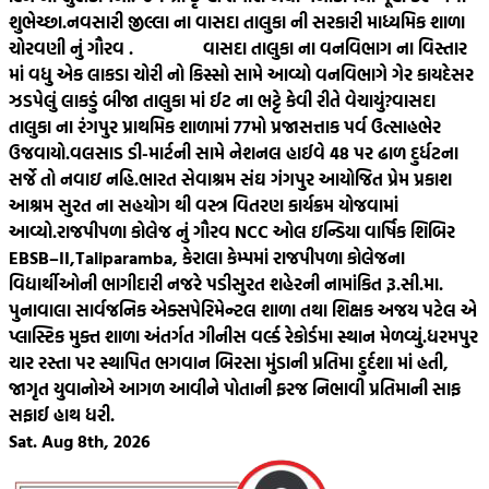
શુભેચ્છા.
નવસારી જીલ્લા ના વાસદા તાલુકા ની સરકારી માધ્યમિક શાળા
ચોરવણી નું ગૌરવ .
વાસદા તાલુકા ના વનવિભાગ ના વિસ્તાર
માં વધુ એક લાકડા ચોરી નો કિસ્સો સામે આવ્યો વનવિભાગે ગેર કાયદેસર
ઝડપેલું લાકડું બીજા તાલુકા માં ઈટ ના ભટ્ટે કેવી રીતે વેચાયું?
વાસદા
તાલુકા ના રંગપુર પ્રાથમિક શાળામાં 77મો પ્રજાસત્તાક પર્વ ઉત્સાહભેર
ઉજવાયો.
વલસાડ ડી-માર્ટની સામે નેશનલ હાઈવે 48 પર ઢાળ દુર્ધટના
સર્જે તો નવાઇ નહિ.
ભારત સેવાશ્રમ સંઘ ગંગપુર આયોજિત પ્રેમ પ્રકાશ
આશ્રમ સુરત ના સહયોગ થી વસ્ત્ર વિતરણ કાર્યક્રમ યોજવામાં
આવ્યો.
રાજપીપળા કોલેજ નું ગૌરવ NCC ઓલ ઇન્ડિયા વાર્ષિક શિબિર
EBSB–II,Taliparamba, કેરાલા કેમ્પમાં રાજપીપળા કોલેજના
વિદ્યાર્થીઓની ભાગીદારી નજરે પડી
સુરત શહેરની નામાંકિત રૂ.સી.મા.
પુનાવાલા સાર્વજનિક એક્સપેરિમેન્ટલ શાળા તથા શિક્ષક અજય પટેલ એ
પ્લાસ્ટિક મુક્ત શાળા અંતર્ગત ગીનીસ વર્લ્ડ રેકોર્ડમા સ્થાન મેળવ્યું.
ધરમપુર
ચાર રસ્તા પર સ્થાપિત ભગવાન બિરસા મુંડાની પ્રતિમા દુર્દશા માં હતી,
જાગૃત યુવાનોએ આગળ આવીને પોતાની ફરજ નિભાવી પ્રતિમાની સાફ
સફાઈ હાથ ધરી.
Sat. Aug 8th, 2026