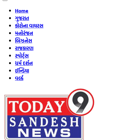
Home
ગુજરાત
કોરોના વાયરસ
મનોરંજન
બિઝનેસ
રાજકારણ
સ્પોર્ટ્સ
ધર્મ દર્શન
ઈન્ડિયા
વર્લ્ડ