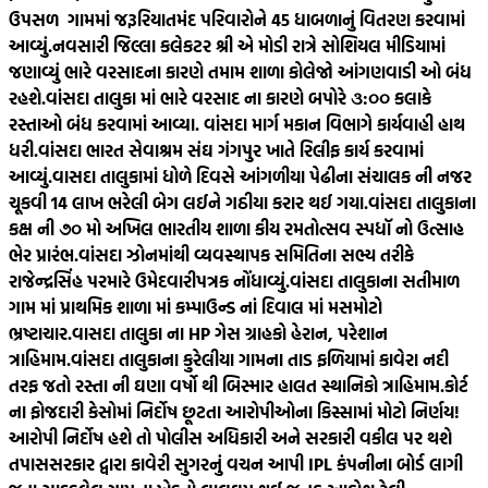
ઉપસળ ગામમાં જરૂરિયાતમંદ પરિવારોને 45 ધાબળાનું વિતરણ કરવામાં
આવ્યું.
નવસારી જિલ્લા કલેકટર શ્રી એ મોડી રાત્રે સોશિયલ મીડિયામાં
જણાવ્યું ભારે વરસાદના કારણે તમામ શાળા કોલેજો આંગણવાડી ઓ બંધ
રહશે.
વાંસદા તાલુકા માં ભારે વરસાદ ના કારણે બપોરે ૩:૦૦ કલાકે
રસ્તાઓ બંધ કરવામાં આવ્યા. વાંસદા માર્ગ મકાન વિભાગે કાર્યવાહી હાથ
ધરી.
વાંસદા ભારત સેવાશ્રમ સંઘ ગંગપુર ખાતે રિલીફ કાર્ય કરવામાં
આવ્યું.
વાસદા તાલુકામાં ધોળે દિવસે આંગળીયા પેઢીના સંચાલક ની નજર
ચૂકવી 14 લાખ ભરેલી બેગ લઈને ગઠીયા કરાર થઈ ગયા.
વાંસદા તાલુકાના
કક્ષ ની ૭૦ મો અખિલ ભારતીય શાળા કીય રમતોત્સવ સ્પધૉ નો ઉત્સાહ
ભેર પ્રારંભ.
વાંસદા ઝોનમાંથી વ્યવસ્થાપક સમિતિના સભ્ય તરીકે
રાજેન્દ્રસિંહ પરમારે ઉમેદવારીપત્રક નોંધાવ્યું.
વાંસદા તાલુકાના સતીમાળ
ગામ માં પ્રાથમિક શાળા માં કમ્પાઉન્ડ નાં દિવાલ માં મસમોટો
ભ્રષ્ટાચાર.
વાસદા તાલુકા ના HP ગેસ ગ્રાહકો હેરાન, પરેશાન
ત્રાહિમામ.
વાંસદા તાલુકાના કુરેલીયા ગામના તાડ ફળિયામાં કાવેરા નદી
તરફ જતો રસ્તા ની ઘણા વર્ષો થી બિસ્માર હાલત સ્થાનિકો ત્રાહિમામ.
કોર્ટ
ના ફોજદારી કેસોમાં નિર્દોષ છૂટતા આરોપીઓના કિસ્સામાં મોટો નિર્ણય!
આરોપી નિર્દોષ હશે તો પોલીસ અધિકારી અને સરકારી વકીલ પર થશે
તપાસ
સરકાર દ્વારા કાવેરી સુગરનું વચન આપી IPL કંપનીના બોર્ડ લાગી