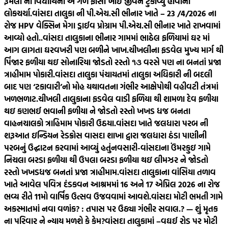
રૂમલા ની વિદ્યાર્થિની એ ગળે ફાંસો ખાઈ જીવન ટુંકાવ્યુ હોવાની
લોકચર્ચા.
વાંસદા તાલુકા ની પી.એચ.સી ભીનાર ખાતે – 23 /4/2026 ના
રોજ HPV વેક્સિન મેગા ડ્રાઈવ પ્રોગ્રામ પી.એચ.સી ભીનાર ખાતે રાખવામાં
આવ્યો હતો..
વાંસદા તાલુકાના ભીનાર ગામમાં ભાઠેલ ફળિયામાં ઘર માં
આગ લાગતા ઘરવખરી પણ બળીને ખાખ.
ચીખલીના ફડવેલ મુખ્ય માર્ગ થી
પિંજાર ફળીયા થઇ સોનારિયા જોડતો રસ્તો ૧૩ વરસે પણ ના બનતાં પ્રજા
ત્રાહીમામ પોકારી.
વાંસદા તાલુકા પંચાયતમાં તાલુકા અધિકારી ની બદલી
બાદ પણ ‘ટકાવારી’નો મોહ યથાવતના ગંભીર આક્ષેપોથી વહીવટી તંત્રમાં
ખળભળાટ.
ચીખલી તાલુકાના ફડવેલ વાડી ફળિયા થી શામળા દેવ ફળીયા
થઇ કણભઈ ભવાની ફળીયા ને જોડતો રસ્તો ખખડ ધજ બનતા
વાહનચાલકો ત્રાહિમામ પોકારી ઉઠયા.
વાંસદા ખાતે જલધારા પરબ ની
શરૂઆત ઇન્ડિયન રેડક્રોસ વાસદા શાખા દ્વારા જલધારા ઠંડા પાણીની
પરબનું ઉદ્ઘાટન કરવામાં આવ્યું હતું
નવસારી-વાંસદાના ઉંમરકુઇ ગામે
નિચલા બરડા ફળીયા થી ઉપલા બરડા ફળીયા થઇ લીમઝર ને જોડતો
રસ્તો ખખડધજ બનતાં પ્રજા ત્રાહીમામ.
વાંસદા તાલુકાના વાંસિયા તળાવ
ખાતે આવેલ પવિત્ર દંડકવન આશ્રમમાં 16 અને 17 એપ્રિલ 2026 ના રોજ
ભવ્ય રીતે 11મો વાર્ષિક ઉત્સવ ઉજવવામાં આવશે.
વાંસદા મોટી ભમતી ગામે
અકસ્માતમાં નવા વળાંક? : તપાસ પર ઉઠ્યા ગંભીર સવાલ.? — શું મૃતક
ના પરિવાર ને ન્યાય મળશે કે કેમ?
વાંસદા તાલુકામાં –વઘઈ રોડ પર મોટી