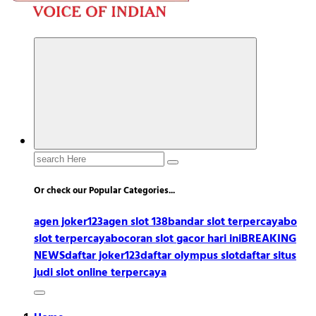
Search
for:
Or check our Popular Categories...
agen joker123
agen slot 138
bandar slot terpercaya
bo
slot terpercaya
bocoran slot gacor hari ini
BREAKING
NEWS
daftar joker123
daftar olympus slot
daftar situs
judi slot online terpercaya