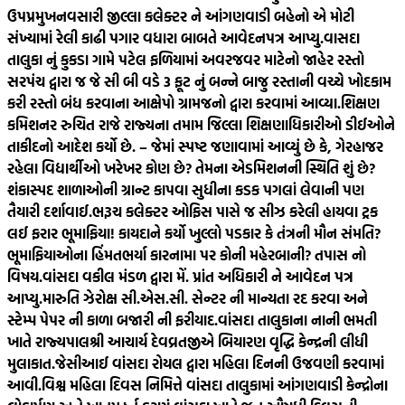
ઉપપ્રમુખ
નવસારી જીલ્લા કલેક્ટર ને આંગણવાડી બહેનો એ મોટી
સંખ્યામાં રેલી કાઢી પગાર વધારા બાબતે આવેદનપત્ર આપ્યુ.
વાસદા
તાલુકા નું કુકડા ગામે પટેલ ફળિયામાં અવરજવર માટેનો જાહેર રસ્તો
સરપંચ દ્વારા જ જે સી બી વડે 3 ફૂટ નું બન્ને બાજુ રસ્તાની વચ્ચે ખોદકામ
કરી રસ્તો બંધ કરવાના આક્ષેપો ગ્રામજનો દ્વારા કરવામાં આવ્યા.
શિક્ષણ
કમિશનર રુચિત રાજે રાજ્યના તમામ જિલ્લા શિક્ષણાધિકારીઓ ડીઈઓને
તાકીદનો આદેશ કર્યો છે. – જેમાં સ્પષ્ટ જણાવામાં આવ્યું છે કે, ગેરહાજર
રહેલા વિદ્યાર્થીઓ ખરેખર કોણ છે? તેમના એડમિશનની સ્થિતિ શું છે?
શંકાસ્પદ શાળાઓની ગ્રાન્ટ કાપવા સુધીના કડક પગલાં લેવાની પણ
તૈયારી દર્શાવાઈ.
ભરૂચ કલેક્ટર ઓફિસ પાસે જ સીઝ કરેલી હાયવા ટ્રક
લઈ ફરાર ભૂમાફિયા! કાયદાને કર્યો ખુલ્લો પડકાર કે તંત્રની મૌન સંમતિ?
ભૂમાફિયાઓના હિંમતભર્યા કારનામા પર કોની મહેરબાની? તપાસ નો
વિષય.
વાંસદા વકીલ મંડળ દ્વારા મેં. પ્રાંત અધિકારી ને આવેદન પત્ર
આપ્યુ.મારુતિ ઝેરોક્ષ સી.એસ.સી. સેન્ટર ની માન્યતા રદ કરવા અને
સ્ટેમ્પ પેપર ની કાળા બજારી ની ફરીયાદ.
વાંસદા તાલુકાના નાની ભમતી
ખાતે રાજ્યપાલશ્રી આચાર્ય દેવવ્રતજીએ બિયારણ વૃદ્ધિ કેન્દ્રની લીધી
મુલાકાત.
જેસીઆઈ વાંસદા રોયલ દ્વારા મહિલા દિનની ઉજવણી કરવામાં
આવી.
વિશ્વ મહિલા દિવસ નિમિત્તે વાંસદા તાલુકામાં આંગણવાડી કેન્દ્રોના