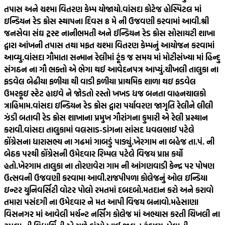
તપાસ અને ચશ્મા વિતરણ કેમ્પ યોજાયો.
વાંસદા કોટેજ હોસ્પિટલ માં
ઇન્ડિયન રેડ ક્રોસ સ્થાપના દિવસ 8 મે ની ઉજવણી કરવામાં આવી.
શ્રી
જનસેવા સંઘ ટ્રસ્ટ નાનીભમતી અને ઈન્ડિયન રેડ ક્રોસ સોસાયટી શાખા
દ્વારા આંખની તપાસ તથા મફત ચશ્મા વિતરણ કેમ્પનું આયોજન કરવામાં
આવ્યુ.
વાંસદા ગૌમાતા સન્માન રેલીમાં ટૂંક જ સમય માં મોટીસંખ્યા માં હિન્દુ
સંગઠન ના ગૌ ભક્તો એ ભેગા થઈ આવેદનપત્ર આપ્યું.
ચીખલી તાલુકા ના
ફડવેલ બેઢીયા ફળીયા થી વાડી ફળીયા પ્રાથમિક શાળા થઇ ફડવેલ
ઉમરકૂઇ સ્ટેટ હાઇવે ને જોડતો રસ્તો ખખડ ધજ બનતા વાહનચાલકો
ત્રાહિમામ.
વાંસદા ઇન્ડિયન રેડ ક્રોસ દ્વારા પર્યાવરણ જાગૃતિ રેલીને લીલી
ઝંડી બતાવી રેડ ક્રોસ શાખાના પ્રમુખ ગૌરાંગના કુમારી એ રેલી પ્રસ્થાન
કરાવી.
વાંસદા તાલુકામાં વલસાડ-ડાંગના સાંસદ ધવલભાઈ પટેલે
કોંગ્રેસના ધારાસભ્ય ના ગઢમાં ગાબડું પાડ્યું.
ખેરગામ ના બહેજ તા.પં. ની
બેઠક પરથી કોંગ્રેસની ઉમેદવાર રિમ્પલ પટેલે વિજય પ્રાપ્ત કર્યો
હતો.
ખેરગામ તાલુકા ના તોરણવેરા ગામ ની આંગણવાડી કેન્દ્ર પર પોષણ
ઉત્સવની ઉજવણી કરવામા આવી.
રાજપીપળા કોલેજનું ઓલ ઇન્ડિયા
ઇન્ટર યુનિવર્સિટી વોટર પોલો રમતમાં દબદબો.
મતદાન કરો અને કરાવો
તમારા પસંદગી ના ઉમેદવાર ને મત આપી વિજય બનાવો.
મહેસાણા
વિસનગર માં આવેલી મર્ચન્ટ નર્સિંગ કોલેજ માં અભ્યાસ કરતી ચિખલી ના