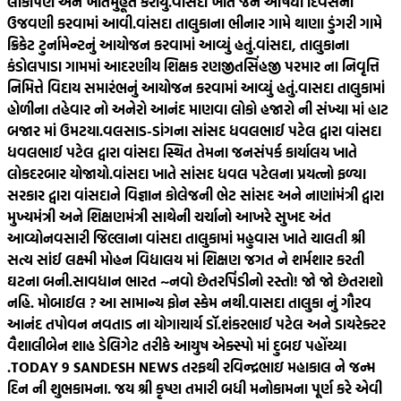
લોકાર્પણ અને ખાતમુહૂર્ત કરાયું.
વાંસદા ખાતે જન ઔષધી દિવસની
ઉજવણી કરવામાં આવી.
વાંસદા તાલુકાના ભીનાર ગામે થાણા ડુંગરી ગામે
ક્રિકેટ ટુર્નામેન્ટનું આયોજન કરવામાં આવ્યું હતું.
વાંસદા, તાલુકાના
કંડોલપાડા ગામમાં આદરણીય શિક્ષક રણજીતસિંહજી પરમાર ના નિવૃત્તિ
નિમિત્તે વિદાય સમારંભનું આયોજન કરવામાં આવ્યું હતું.
વાસદા તાલુકામાં
હોળીના તહેવાર નો અનેરો આનંદ માણવા લોકો હજારો ની સંખ્યા માં હાટ
બજાર માં ઉમટયા.
વલસાડ-ડાંગના સાંસદ ધવલભાઈ પટેલ દ્વારા વાંસદા
ધવલભાઈ પટેલ દ્વારા વાંસદા સ્થિત તેમના જનસંપર્ક કાર્યાલય ખાતે
લોકદરબાર યોજાયો.
વાંસદા ખાતે સાંસદ ધવલ પટેલના પ્રયત્નો ફળ્યા
સરકાર દ્વારા વાંસદાને વિજ્ઞાન કોલેજની ભેટ સાંસદ અને નાણાંમંત્રી દ્વારા
મુખ્યમંત્રી અને શિક્ષણમંત્રી સાથેની ચર્ચાનો આખરે સુખદ અંત
આવ્યો
નવસારી જિલ્લાના વાંસદા તાલુકામાં મહુવાસ ખાતે ચાલતી શ્રી
સત્ય સાંઈ લક્ષ્મી મોહન વિદ્યાલય માં શિક્ષણ જગત ને શર્મશાર કરતી
ઘટના બની.
સાવધાન ભારત ~નવો છેતરપિંડીનો રસ્તો! જો જો છેતરાશો
નહિ. મોબાઈલ ? આ સામાન્ય ફોન સ્કેમ નથી.
વાસદા તાલુકા નું ગૌરવ
આનંદ તપોવન નવતાડ ના યોગાચાર્ય ડૉ.શંકરભાઈ પટેલ અને ડાયરેક્ટર
વૈશાલીબેન શાહ ડેલિગેટ તરીકે આયુષ એક્સ્પો માં દુબઇ પહોંચ્યા
.
TODAY 9 SANDESH NEWS તરફથી રવિન્દ્રભાઇ મહાકાલ ને જન્મ
દિન ની શુભકામના. જય શ્રી કૃષ્ણ તમારી બધી મનોકામના પૂર્ણ કરે એવી