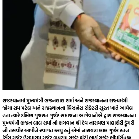
રાજસ્થાનમાં મુખ્યમંત્રી ભજનલાલ શર્મા અને રાજસ્થાનના રાજ્યમંત્રી
જોગા રામ પટેલ અને રાજસ્થાનના બિઝનેસ સેક્રેટરી સુરત ખાતે આવેલ
હતા ત્યારે દક્ષિણ ગુજરાત ગુર્જર સમાજના આગેવાનોએ દ્વારા રાજસ્થાનના
મુખ્યમંત્રી ભજન લાલ શર્મા નો ભગવાન શ્રી દેવ નારાયણ માલાશેરી ડુંગરી
ની તસવીર આપીને સ્વાગત કરયુ હતું એમાં નારાયણ લાલ ગુર્જર રતન
સિંગ ગુર્જર ઉગમારામ ગુર્જર બુધરામ ગુર્જર બંટી ભાઈ ગુર્જર ભીમસિંહજી