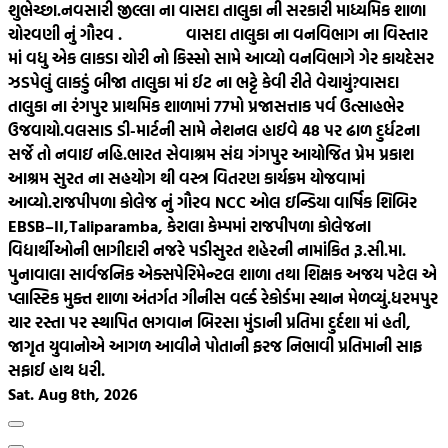
શુભેચ્છા.
નવસારી જીલ્લા ના વાસદા તાલુકા ની સરકારી માધ્યમિક શાળા
ચોરવણી નું ગૌરવ .
વાસદા તાલુકા ના વનવિભાગ ના વિસ્તાર
માં વધુ એક લાકડા ચોરી નો કિસ્સો સામે આવ્યો વનવિભાગે ગેર કાયદેસર
ઝડપેલું લાકડું બીજા તાલુકા માં ઈટ ના ભટ્ટે કેવી રીતે વેચાયું?
વાસદા
તાલુકા ના રંગપુર પ્રાથમિક શાળામાં 77મો પ્રજાસત્તાક પર્વ ઉત્સાહભેર
ઉજવાયો.
વલસાડ ડી-માર્ટની સામે નેશનલ હાઈવે 48 પર ઢાળ દુર્ધટના
સર્જે તો નવાઇ નહિ.
ભારત સેવાશ્રમ સંઘ ગંગપુર આયોજિત પ્રેમ પ્રકાશ
આશ્રમ સુરત ના સહયોગ થી વસ્ત્ર વિતરણ કાર્યક્રમ યોજવામાં
આવ્યો.
રાજપીપળા કોલેજ નું ગૌરવ NCC ઓલ ઇન્ડિયા વાર્ષિક શિબિર
EBSB–II,Taliparamba, કેરાલા કેમ્પમાં રાજપીપળા કોલેજના
વિદ્યાર્થીઓની ભાગીદારી નજરે પડી
સુરત શહેરની નામાંકિત રૂ.સી.મા.
પુનાવાલા સાર્વજનિક એક્સપેરિમેન્ટલ શાળા તથા શિક્ષક અજય પટેલ એ
પ્લાસ્ટિક મુક્ત શાળા અંતર્ગત ગીનીસ વર્લ્ડ રેકોર્ડમા સ્થાન મેળવ્યું.
ધરમપુર
ચાર રસ્તા પર સ્થાપિત ભગવાન બિરસા મુંડાની પ્રતિમા દુર્દશા માં હતી,
જાગૃત યુવાનોએ આગળ આવીને પોતાની ફરજ નિભાવી પ્રતિમાની સાફ
સફાઈ હાથ ધરી.
Sat. Aug 8th, 2026