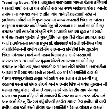
Trending News:
વાંસદા તાલુકાના પાલગભાણ ગામના ઉતારા ફળિયામાં
વરસાદી પાણી ભરાતા ચાર લોકોને સલામત સ્થળે ખસેડાયા.
વાંસદા આનંદ
તપોવન ના અધ્યક્ષ અને જાણીતા યોગાચાર્ય ડૉ.શંકરભાઈ પટેલ ને
ફાઇનાન્સ કમિટી માં નિયુક્ત કરવા માં આવ્યા
નવસારી જિલ્લાના વાંસદા
તાલુકામાં પ્રથમવાર નવી ટેક્નોલોજી થી રસ્તાના મરામતની કામગીરી શરૂ
કરાઈ
આપણી ભારતીય સંસ્કૃતિ પરંપરા પ્રમાણે આપણા જીવન માં સાચો
માર્ગ બતાવનાર ગુરુદેવ ને ગુરુપૂર્ણિમા ના શુભ દિને વંદન પ્રણામ.
વાંસદા
આનંદ તપોવનના સ્થાપક પ્રમુખ ડૉ. શંકરભાઈ પટેલની ઇન્ડિયન યોગા
એસોસિયેશનની રાષ્ટ્રીય સ્ટેન્ડિંગ ફાઇનાન્સ કમિટીમાં નિમણૂક.
ડાંગ
જિલ્લા (પંચાયત) માર્ગ અને મકાન વિભાગ દ્વારા ભારે વરસાદથી
અસરગ્રસ્ત ગ્રામ્ય માર્ગો પર યુદ્ધના ધોરણે સમારકામ કામગીરી શરૂ
કરાઈ.
નાનાપોંઢા તાલુકાના કાકડકોપર ગામના ખોરી ફળીયા માં આઝાદીના
આટલા વર્ષો બાદ પણ રસ્તો ન બન્યો. ૮૦‌ વર્ષ થી સ્થાનિકો હાલાકી
વેઠવા મજબૂર.
વાંસદા તાલુકા માં ભારે વારસાદના કારણે ૪૯ થી વધુ
રસ્તાઓ પરના લો લેવલ કોઝવે અને માઇનોર બ્રિજ ને થયેલ નુકસાન ની
મરામત ચાલુ.
વાંસદા પી આઈ ચાવડા સાથે પોલીસ ટીમ ગ્રામ પંચાયત
વાસદા તાલુકાના હોદ્દેદારો એ ચંપાવાડી વિસ્તાર ના અસરગ્રસ્ત પરિવારને
અનાજની કીટનું વિતરણ કર્યું.
ચીખલી ફડવેલ શામળા દેવ ફળીયા થી વાડી
ફળીયા તરફ જતો રસ્તો ધોવાય જતા સ્થાનિકો પરેશાન.
વાંસદા તાલુકાનાં