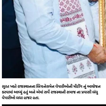
સુરત ખાતે રાજસ્થાનના બિઝનેસમેન વેપારીઓની મીટીંગ નું આયોજન
કરવામાં આવ્યું હતું અને એમાં સર્વે રાજસ્થાની સમાજ ના પ્રવાસી બંધુ
વેપારીઓ બધા હાજર હતા.