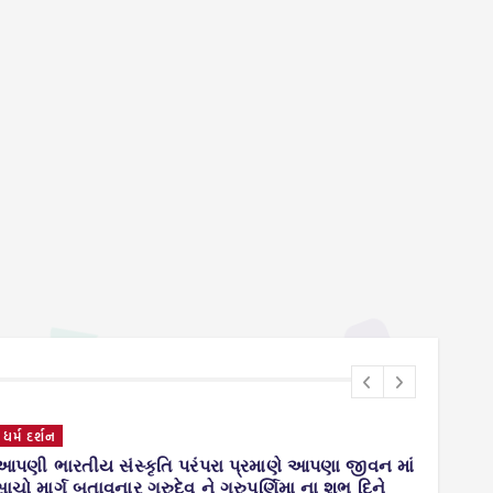
ધર્મ દર્શન
ગુજરા
આપણી ભારતીય સંસ્કૃતિ પરંપરા પ્રમાણે આપણા જીવન માં
વાંસદ
સાચો માર્ગ બતાવનાર ગુરુદેવ ને ગુરુપૂર્ણિમા ના શુભ દિને
પટેલની