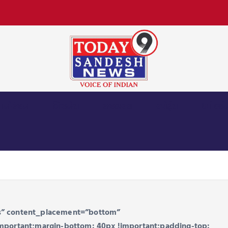
મનોરંજન
બિઝનેસ
રાજકારણ
સ્પોર્ટ્સ
ધર્મ દર્શ
s” content_placement=”bottom”
mportant;margin-bottom: 40px !important;padding-top: