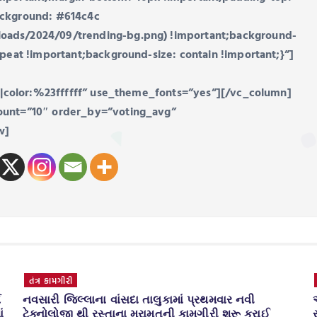
ackground: #614c4c
oads/2024/09/trending-bg.png) !important;background-
peat !important;background-size: contain !important;}”]
er|color:%23ffffff” use_theme_fonts=”yes”][/vc_column]
ount=”10″ order_by=”voting_avg”
w]
તંત્ર કામગીરી
ય
નવસારી જિલ્લાના વાંસદા તાલુકામાં પ્રથમવાર નવી
ં
ટેક્નોલોજી થી રસ્તાના મરામતની કામગીરી શરૂ કરાઈ