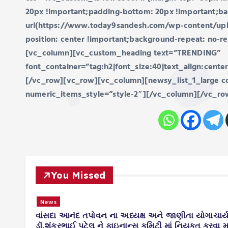
20px !important;padding-bottom: 20px !important;b
url(https://www.today9sandesh.com/wp-content/upl
position: center !important;background-repeat: no-re
[vc_column][vc_custom_heading text=”TRENDING”
font_container=”tag:h2|font_size:40|text_align:cent
[/vc_row][vc_row][vc_column][newsy_list_1_large c
numeric_items_style=”style-2″][/vc_column][/vc_ro
You Missed
News
વાંસદા આનંદ તપોવન ના અધ્યક્ષ અને જાણીતા યોગાચાર્
ડાયા.
ડૉ.શંકરભાઈ પટેલ ને ફાઇનાન્સ કમિટી માં નિયુક્ત કરવા મા